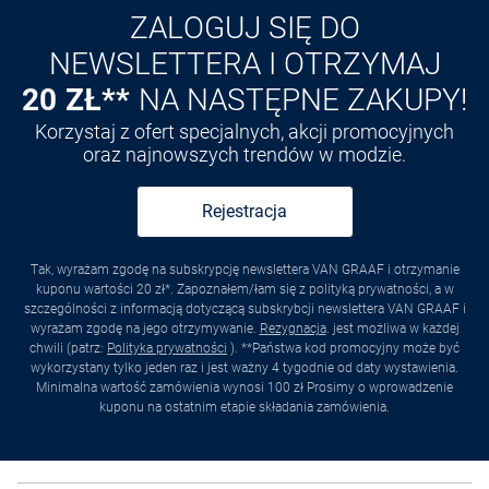
ZALOGUJ SIĘ DO
NEWSLETTERA I OTRZYMAJ
20 ZŁ**
NA NASTĘPNE ZAKUPY!
Korzystaj z ofert specjalnych, akcji promocyjnych
oraz najnowszych trendów w modzie.
Rejestracja
Tak, wyrażam zgodę na subskrypcję newslettera VAN GRAAF i otrzymanie
kuponu wartości 20 zł*. Zapoznałem/łam się z polityką prywatności, a w
szczególności z informacją dotyczącą subskrybcji newslettera VAN GRAAF i
wyrażam zgodę na jego otrzymywanie.
Rezygnacja
. jest możliwa w każdej
chwili (patrz:
Polityka prywatności
). **Państwa kod promocyjny może być
wykorzystany tylko jeden raz i jest ważny 4 tygodnie od daty wystawienia.
Minimalna wartość zamówienia wynosi 100 zł Prosimy o wprowadzenie
kuponu na ostatnim etapie składania zamówienia.