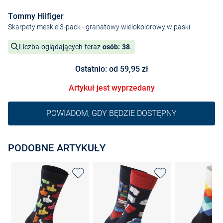
Tommy Hilfiger
Skarpety męskie 3-pack
- granatowy wielokolorowy w paski
Liczba oglądających teraz
osób: 38
.
Ostatnio: od 59,95 zł
Artykuł jest wyprzedany
POWIADOM, GDY BĘDZIE DOSTĘPNY
PODOBNE ARTYKUŁY