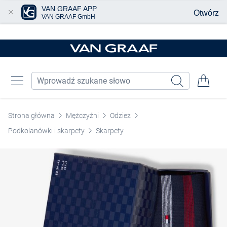
VAN GRAAF APP
Otwórz
VAN GRAAF GmbH
Przjedź do głównej zawartości
Strona główna
Mężczyźni
Odzież
Podkolanówki i skarpety
Skarpety