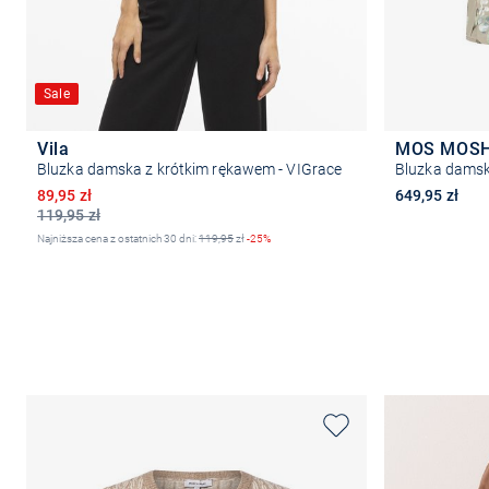
Sale
Vila
MOS MOS
Bluzka damska z krótkim rękawem - VIGrace
Bluzka damska
Obniżona cena
89,95 zł
649,95 zł
119,95 zł
Najniższa cena z ostatnich 30 dni:
119,95
zł
-25%
Wybierz rozmiar