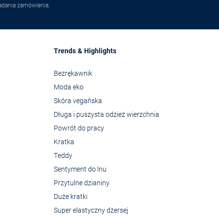
adania zamówienia.
Trends & Highlights
Bezrękawnik
Moda eko
Skóra vegańska
Długa i puszysta odzież wierzchnia
Powrót do pracy
Kratka
Teddy
Sentyment do lnu
Przytulne dzianiny
Duże kratki
Super elastyczny dżersej