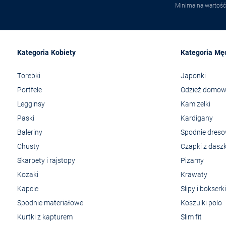
Minimalna wartość
Kategoria Kobiety
Kategoria Mę
Torebki
Japonki
Portfele
Odzież domo
Legginsy
Kamizelki
Paski
Kardigany
Baleriny
Spodnie dres
Chusty
Czapki z dasz
Skarpety i rajstopy
Pizamy
Kozaki
Krawaty
Kapcie
Slipy i bokserki
Spodnie materiałowe
Koszulki polo
Kurtki z kapturem
Slim fit