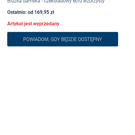
Bluzka damska
- czekoladowy écru wzorzysty
Ostatnio: od 169,95 zł
Artykuł jest wyprzedany
POWIADOM, GDY BĘDZIE DOSTĘPNY