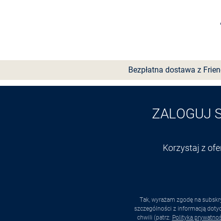
Wybierz rozmiar
Bezpłatna dostawa z Frie
ZALOGUJ 
Korzystaj z of
Tak, wyrażam zgodę na subskry
szczególności z informacją dot
chwili (patrz:
Polityka prywatnoś