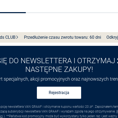
Wybierz rozmiar
Wybierz rozmiar
nds
CLUB
Przedłużenie czasu zwrotu towaru: 60 dni
Odkryj
SIĘ DO NEWSLETTERA I OTRZYMAJ
NASTĘPNE ZAKUPY!
ert specjalnych, akcji promocyjnych oraz najnowszych tr
Rejestracja
pcję newslettera VAN GRAAF i otrzymanie kuponu wartości 20 zł*. Zapoznałem/łam s
yczącą subskrybcji newslettera VAN GRAAF i wyrażam zgodę na jego otrzymywanie.
R
ci
). **Państwa kod promocyjny może być wykorzystany tylko jeden raz i jest ważny 