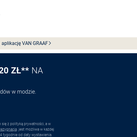
Wybierz rozmiar
 aplikację VAN
GRAAF
20 ZŁ**
NA
endów w modzie.
ię z polityką prywatności, a w
ezygnacja
. jest możliwa w każdej
4 tygodnie od daty wystawienia.