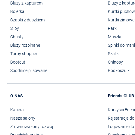
Bluzy z kapturem
Bluzy z kaptu
Bolerka
Kurtki pucho
Czapki z daszkiem
Kurtki zimowe
Slipy
Parki
Chusty
Muszki
Bluzy rozpinane
Spinki do man
Torby shopper
Szaliki
Bootcut
Chinosy
Spódnice plisowane
Podkoszulki
O NAS
Friends CLUB
Kariera
Korzyści Frie
Nasze salony
Rejestracja d
Zrównoważony rozwój
Logowanie do 
Przedsiębiorstwo
Subskrypcja n