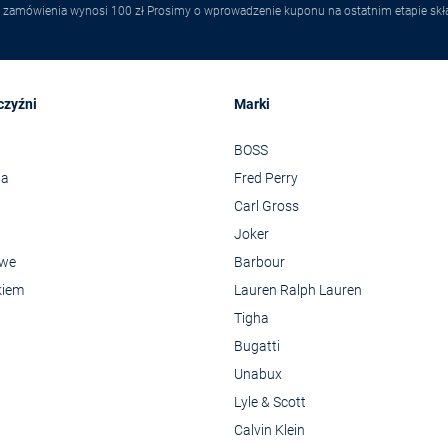
 zamówienia wynosi 100 zł Prosimy o wprowadzenie kuponu na ostatnim etapie skł
czyźni
Marki
BOSS
wa
Fred Perry
Carl Gross
Joker
owe
Barbour
kiem
Lauren Ralph Lauren
Tigha
Bugatti
Unabux
Lyle & Scott
Calvin Klein