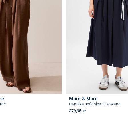
re
More & More
kie
Damska spódnica plisowana
379,95 zł