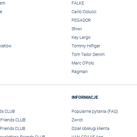
rem
FALKE
we
Carlo Colucci
PEGADOR
Shiwi
Key Largo
kietów
Tommy Hilfiger
Tom Tailor Denim
Marc O'Polo
Ragman
INFORMACJE
nds CLUB
Popularne pytania (FAQ)
o Friends CLUB
Zwrot
Friends CLUB
Dział obsługi klienta
ewslettera Friends CLUB
VAN GRAAF App