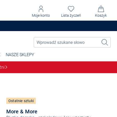
Moje konto
Lista życzeń
Koszyk
Ż
NASZE SKLEPY
źni
Ostatnie sztuki
More & More