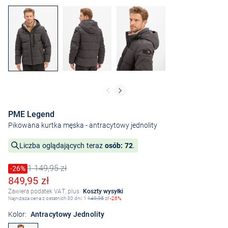
PME Legend
Pikowana kurtka męska
- antracytowy jednolity
Liczba oglądających teraz
osób: 72
.
1 149,95 zł
Cena obniżona o
-26%
Stara cena
Obniżona cena
849,95 zł
Zawiera podatek VAT, plus
Koszty wysyłki
Najniższa cena z ostatnich 30 dni: 1
149,95
zł
-26%
Kolor:
Antracytowy Jednolity