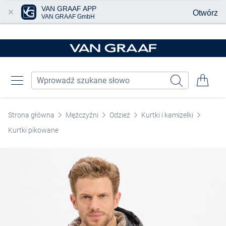
VAN GRAAF APP
Otwórz
VAN GRAAF GmbH
Przjedź do głównej zawartości
Strona główna
Mężczyźni
Odzież
Kurtki i kamizelki
Kurtki pikowane