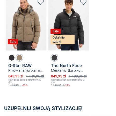
Sale
Ostatnie
Sale
sztuki
G-Star RAW
The North Face
Pikowana kurtka męska
Męska kurtka pikowana - Saikuru
Obniżona cena
Obniżona cena
649,95 zł
1 149,95 zł
849,95 zł
1 199,95 zł
Najniższa cena z ostatnich 30
Najniższa cena z ostatnich 30
dni:
dni:
1
149,95
zł
-43%
1
199,95
zł
-29%
UZUPEŁNIJ SWOJĄ STYLIZACJĘ!