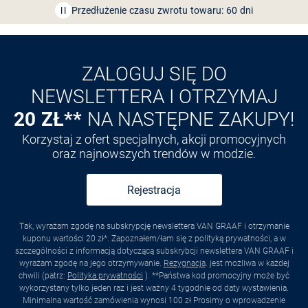
Przedłużenie czasu zwrotu towaru: 60 dni
Odkryj aplikację VAN
GRAAF
ZALOGUJ SIĘ DO
NEWSLETTERA I OTRZYMAJ
20 ZŁ**
NA NASTĘPNE ZAKUPY!
Korzystaj z ofert specjalnych, akcji promocyjnych
oraz najnowszych trendów w modzie.
Rejestracja
Tak, wyrażam zgodę na subskrypcję newslettera VAN GRAAF i otrzymanie
kuponu wartości 20 zł*. Zapoznałem/łam się z polityką prywatności, a w
szczególności z informacją dotyczącą subskrybcji newslettera VAN GRAAF i
wyrażam zgodę na jego otrzymywanie.
Rezygnacja
. jest możliwa w każdej
chwili (patrz:
Polityka prywatności
). **Państwa kod promocyjny może być
wykorzystany tylko jeden raz i jest ważny 4 tygodnie od daty wystawienia.
Minimalna wartość zamówienia wynosi 100 zł Prosimy o wprowadzenie