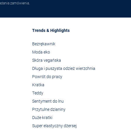
adania zamówienia.
Trends & Highlights
Bezrękawnik
Moda eko
Skóra vegańska
Długa i puszysta odzież wierzchnia
Powrót do pracy
Kratka
Teddy
Sentyment do lnu
Przytulne dzianiny
Duże kratki
Super elastyczny dżersej