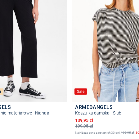
i
Sale
GELS
ARMEDANGELS
nie materiałowe - Nianaa
Koszulka damska - Slub
Obniżona cena
139,95 zł
199,95 zł
Najniższa cena z ostatnich 30 dni:
199,95
zł
-3