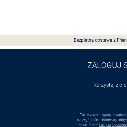
Wybierz rozmiar
Bezpłatna dostawa z Frie
ZALOGUJ 
Korzystaj z of
Tak, wyrażam zgodę na subskry
szczególności z informacją dot
chwili (patrz:
Polityka prywatnoś