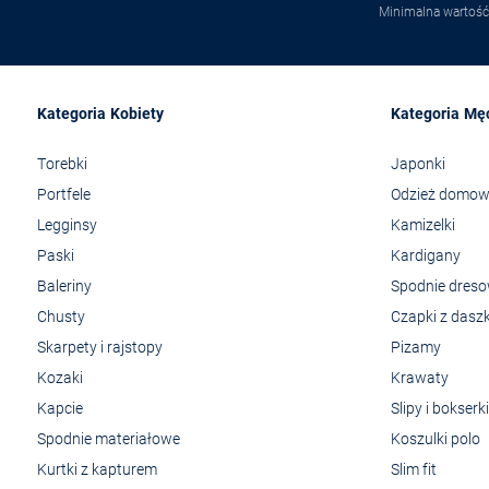
Minimalna wartość
Kategoria Kobiety
Kategoria Mę
Torebki
Japonki
Portfele
Odzież domo
Legginsy
Kamizelki
Paski
Kardigany
Baleriny
Spodnie dres
Chusty
Czapki z dasz
Skarpety i rajstopy
Pizamy
Kozaki
Krawaty
Kapcie
Slipy i bokserki
Spodnie materiałowe
Koszulki polo
Kurtki z kapturem
Slim fit