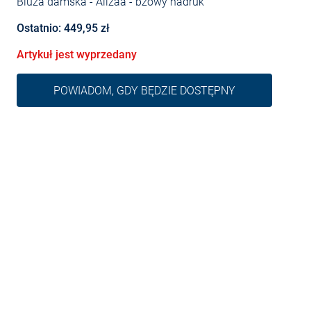
Bluza damska - Alizaa
- bzowy nadruk
Ostatnio: 449,95 zł
Artykuł jest wyprzedany
POWIADOM, GDY BĘDZIE DOSTĘPNY