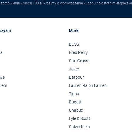
 zamówienia wynosi 100 zł Prosimy o wprowadzenie kuponu na ostatnim etapie skł
czyźni
Marki
BOSS
wa
Fred Perry
Carl Gross
Joker
owe
Barbour
kiem
Lauren Ralph Lauren
Tigha
Bugatti
Unabux
Lyle & Scott
Calvin Klein