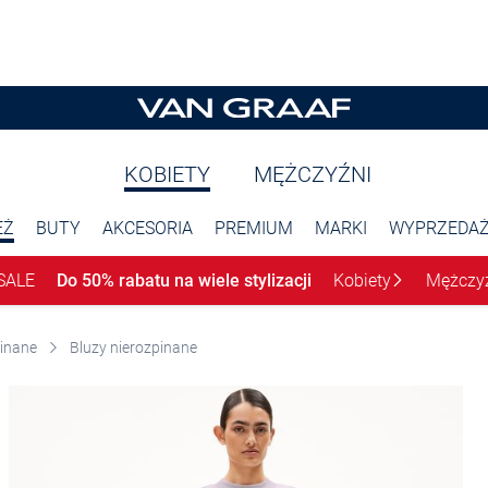
KOBIETY
MĘŻCZYŹNI
EŻ
BUTY
AKCESORIA
PREMIUM
MARKI
WYPRZEDA
SALE
Do 50% rabatu na wiele stylizacji
Kobiety
Mężczy
pinane
Bluzy nierozpinane