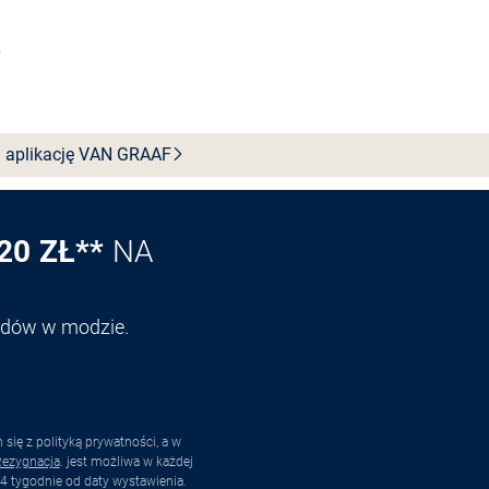
Wybierz rozmiar
 aplikację VAN
GRAAF
20 ZŁ**
NA
endów w modzie.
ię z polityką prywatności, a w
ezygnacja
. jest możliwa w każdej
4 tygodnie od daty wystawienia.