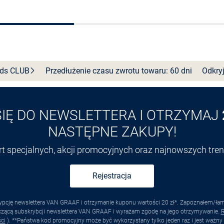
Wybierz rozmiar
Wybierz rozmiar
nds
CLUB
Przedłużenie czasu zwrotu towaru: 60 dni
Odkryj
SIĘ DO NEWSLETTERA I OTRZYMAJ
NASTĘPNE ZAKUPY!
ert specjalnych, akcji promocyjnych oraz najnowszych tr
Rejestracja
pcję newslettera VAN GRAAF i otrzymanie kuponu wartości 20 zł*. Zapoznałem/łam s
yczącą subskrybcji newslettera VAN GRAAF i wyrażam zgodę na jego otrzymywanie.
R
ci
). **Państwa kod promocyjny może być wykorzystany tylko jeden raz i jest ważny 