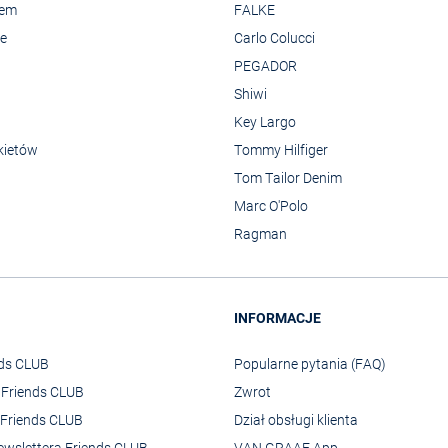
rem
FALKE
we
Carlo Colucci
PEGADOR
Shiwi
Key Largo
kietów
Tommy Hilfiger
Tom Tailor Denim
Marc O'Polo
Ragman
INFORMACJE
nds CLUB
Popularne pytania (FAQ)
o Friends CLUB
Zwrot
Friends CLUB
Dział obsługi klienta
ewslettera Friends CLUB
VAN GRAAF App