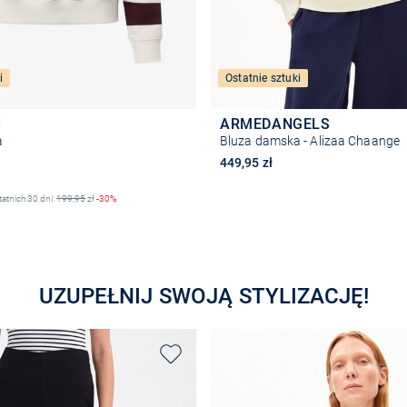
i
Ostatnie sztuki
d
ARMEDANGELS
a
Bluza damska - Alizaa Chaange
na
449,95 zł
tatnich 30 dni:
199,95
zł
-30%
Wybierz rozmiar
Wybierz rozmiar
UZUPEŁNIJ SWOJĄ STYLIZACJĘ!