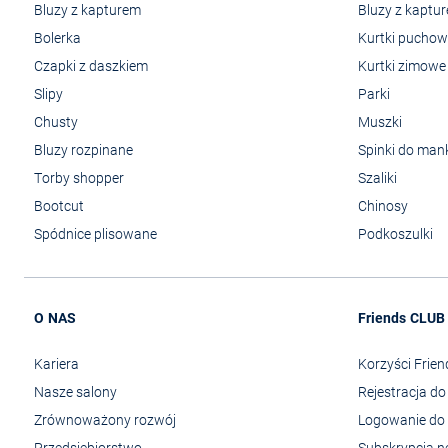
Bluzy z kapturem
Bluzy z kaptu
Bolerka
Kurtki pucho
Czapki z daszkiem
Kurtki zimowe
Slipy
Parki
Chusty
Muszki
Bluzy rozpinane
Spinki do man
Torby shopper
Szaliki
Bootcut
Chinosy
Spódnice plisowane
Podkoszulki
O NAS
Friends CLUB
Kariera
Korzyści Frie
Nasze salony
Rejestracja d
Zrównoważony rozwój
Logowanie do 
Przedsiębiorstwo
Subskrypcja n