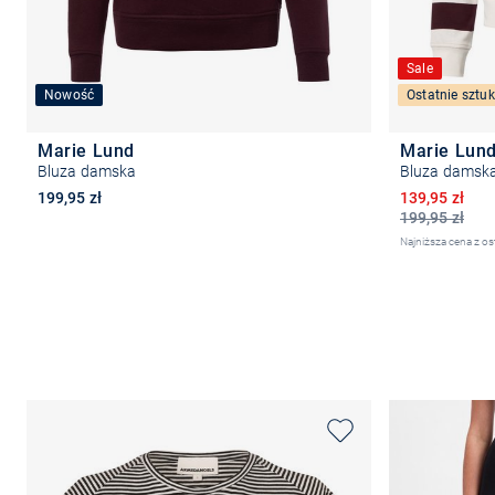
Sale
Nowość
Ostatnie sztuk
Marie Lund
Marie Lun
Bluza damska
Bluza damsk
Obniżona ce
199,95 zł
139,95 zł
199,95 zł
Najniższa cena z os
Wybierz rozmiar