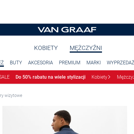
KOBIETY
MĘŻCZYŹNI
EŻ
BUTY
AKCESORIA
PREMIUM
MARKI
WYPRZEDA
SALE
Do 50% rabatu na wiele stylizacji
Kobiety
Mężczy
ury wizytowe