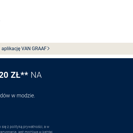
Wybierz rozmiar
 aplikację VAN
GRAAF
20 ZŁ**
NA
endów w modzie.
ię z polityką prywatności, a w
ezygnacja
. jest możliwa w każdej