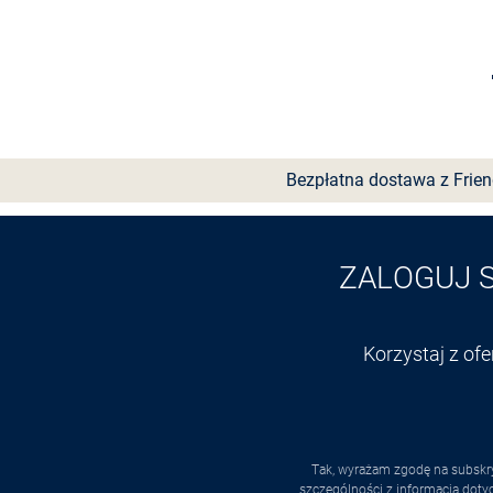
Wybierz rozmiar
Bezpłatna dostawa z Frie
ZALOGUJ 
Korzystaj z of
Tak, wyrażam zgodę na subskry
szczególności z informacją dot