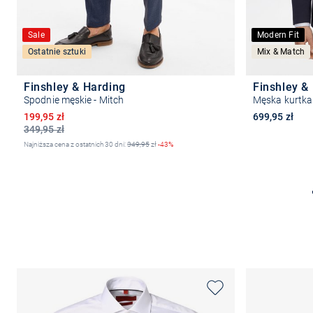
Sale
Modern Fit
Ostatnie sztuki
Mix & Match
Finshley & Harding
Finshley &
Spodnie męskie - Mitch
Męska kurtk
Obniżona cena
199,95 zł
699,95 zł
349,95 zł
Najniższa cena z ostatnich 30 dni:
349,95
zł
-43%
Wybierz rozmiar