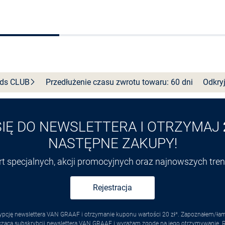
Do koszyka
Wybierz rozmiar
nds
CLUB
Przedłużenie czasu zwrotu towaru: 60 dni
Odkryj
SIĘ DO NEWSLETTERA I OTRZYMAJ
NASTĘPNE ZAKUPY!
ert specjalnych, akcji promocyjnych oraz najnowszych tr
Rejestracja
pcję newslettera VAN GRAAF i otrzymanie kuponu wartości 20 zł*. Zapoznałem/łam s
yczącą subskrybcji newslettera VAN GRAAF i wyrażam zgodę na jego otrzymywanie.
R