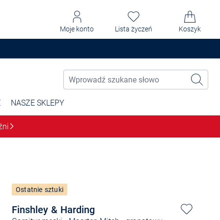
Moje konto
Lista życzeń
Koszyk
Ż
NASZE SKLEPY
źni
Ostatnie sztuki
Finshley & Harding