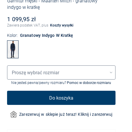
Garnitur męski - Maarten Mitch
- granatowy
indygo w kratkę
1 099,95 zł
Zawiera podatek VAT, plus
Koszty wysyłki
Kolor:
Granatowy Indygo W Kratkę
Wybór rozmiaru
Proszę wybrać rozmiar
Nie jesteś pewna/pewny rozmiaru?
Pomoc w doborze rozmiaru
Do koszyka
Zarezerwuj w sklepie już teraz! Kliknij i zarezerwuj