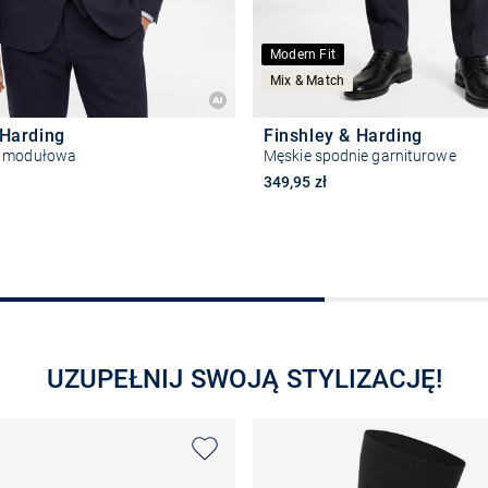
Modern Fit
Mix & Match
 Harding
Finshley & Harding
a modułowa
Męskie spodnie garniturowe
349,95 zł
Wybierz rozmiar
Wybierz rozmiar
UZUPEŁNIJ SWOJĄ STYLIZACJĘ!