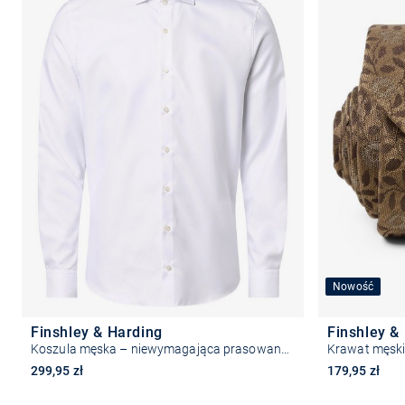
Nowość
Finshley & Harding
Finshley &
Koszula męska – niewymagająca prasowania
Krawat męsk
299,95 zł
179,95 zł