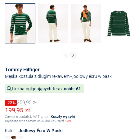
Tommy Hilfiger
Męska koszula z długim rękawem
- jodłowy écru w paski
Liczba oglądających teraz
osób: 61
.
259,95 zł
Cena obniżona o
-23%
Stara cena
Obniżona cena
199,95 zł
Zawiera podatek VAT, plus
Koszty wysyłki
Najniższa cena z ostatnich 30 dni:
259,95
zł
-23%
Kolor:
Jodłowy Écru W Paski