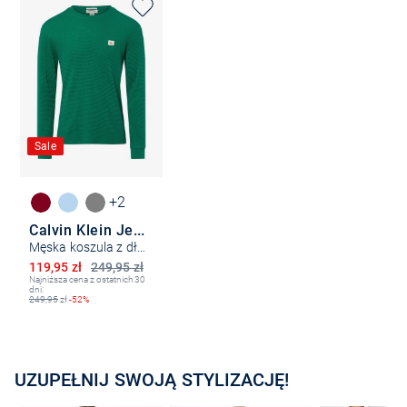
Sale
+2
Calvin Klein Jeans
Męska koszula z długim rękawem
Obniżona cena
119,95 zł
249,95 zł
Najniższa cena z ostatnich 30
dni:
249,95
zł
-52%
UZUPEŁNIJ SWOJĄ STYLIZACJĘ!