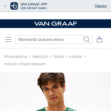
VAN GRAAF APP
Otwórz
VAN GRAAF GmbH
Przjedź do głównej zawartości
Strona główna
Mężczyźni
Odzież
Koszulki
Koszulki z długim rękawem