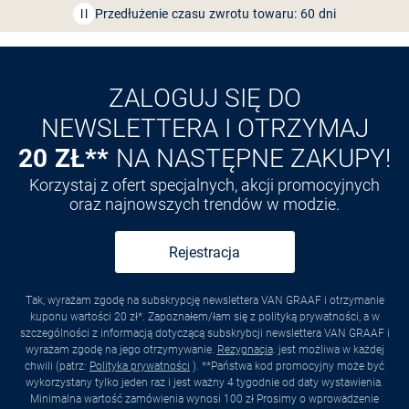
Przedłużenie czasu zwrotu towaru: 60 dni
Odkryj aplikację VAN
GRAAF
ZALOGUJ SIĘ DO
NEWSLETTERA I OTRZYMAJ
20 ZŁ**
NA NASTĘPNE ZAKUPY!
Korzystaj z ofert specjalnych, akcji promocyjnych
oraz najnowszych trendów w modzie.
Rejestracja
Tak, wyrażam zgodę na subskrypcję newslettera VAN GRAAF i otrzymanie
kuponu wartości 20 zł*. Zapoznałem/łam się z polityką prywatności, a w
szczególności z informacją dotyczącą subskrybcji newslettera VAN GRAAF i
wyrażam zgodę na jego otrzymywanie.
Rezygnacja
. jest możliwa w każdej
chwili (patrz:
Polityka prywatności
). **Państwa kod promocyjny może być
wykorzystany tylko jeden raz i jest ważny 4 tygodnie od daty wystawienia.
Minimalna wartość zamówienia wynosi 100 zł Prosimy o wprowadzenie