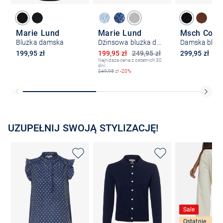
Marie Lund
Marie Lund
Bluzka damska
Dżinsowa bluzka damska - Birgit
Obniżona cena
199,95 zł
199,95 zł
249,95 zł
299,95 zł
Najniższa cena z ostatnich 30
dni:
249,95
zł
-20%
UZUPEŁNIJ SWOJĄ STYLIZACJĘ!
Sale
Ostatnie