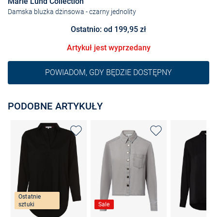
Marie Lund Collection
Damska bluzka dżinsowa
- czarny jednolity
Ostatnio: od 199,95 zł
Artykuł jest wyprzedany
POWIADOM, GDY BĘDZIE DOSTĘPNY
PODOBNE ARTYKUŁY
Ostatnie
sztuki
Sale