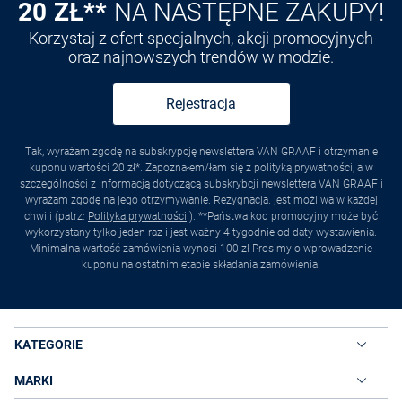
20 ZŁ**
NA NASTĘPNE ZAKUPY!
Korzystaj z ofert specjalnych, akcji promocyjnych
oraz najnowszych trendów w modzie.
Rejestracja
Tak, wyrażam zgodę na subskrypcję newslettera VAN GRAAF i otrzymanie
kuponu wartości 20 zł*. Zapoznałem/łam się z polityką prywatności, a w
szczególności z informacją dotyczącą subskrybcji newslettera VAN GRAAF i
wyrażam zgodę na jego otrzymywanie.
Rezygnacja
. jest możliwa w każdej
chwili (patrz:
Polityka prywatności
). **Państwa kod promocyjny może być
wykorzystany tylko jeden raz i jest ważny 4 tygodnie od daty wystawienia.
Minimalna wartość zamówienia wynosi 100 zł Prosimy o wprowadzenie
kuponu na ostatnim etapie składania zamówienia.
KATEGORIE
MARKI