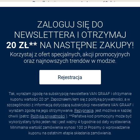
Odkryj aplikację VAN
GRAAF
ZALOGUJ SIĘ DO
NEWSLETTERA I OTRZYMAJ
20 ZŁ**
NA NASTĘPNE ZAKUPY!
Korzystaj z ofert specjalnych, akcji promocyjnych
oraz najnowszych trendów w modzie.
Rejestracja
Tak, wyrażam zgodę na subskrypcję newslettera VAN GRAAF i otrzymanie
kuponu wartości 20 zł*. Zapoznałem/łam się z polityką prywatności, a w
szczególności z informacją dotyczącą subskrybcji newslettera VAN GRAAF i
wyrażam zgodę na jego otrzymywanie.
Rezygnacja
. jest możliwa w każdej
chwili (patrz:
Polityka prywatności
). **Państwa kod promocyjny może być
wykorzystany tylko jeden raz i jest ważny 4 tygodnie od daty wystawienia.
Minimalna wartość zamówienia wynosi 100 zł Prosimy o wprowadzenie
kuponu na ostatnim etapie składania zamówienia.