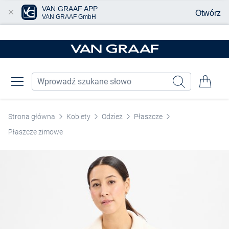
VAN GRAAF APP
Otwórz
VAN GRAAF GmbH
Przjedź do głównej zawartości
Strona główna
Kobiety
Odzież
Płaszcze
Płaszcze zimowe