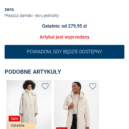
zero
Płaszcz damski
- écru jednolity
Ostatnio: od 279,95 zł
Artykuł jest wyprzedany
POWIADOM, GDY BĘDZIE DOSTĘPNY
PODOBNE ARTYKUŁY
Sale
Ostatnie