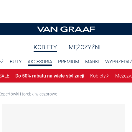
KOBIETY
MĘŻCZYŹNI
EŻ
BUTY
AKCESORIA
PREMIUM
MARKI
WYPRZEDA
SALE
Do 50% rabatu na wiele stylizacji
Kobiety
Mężczy
Kopertówki i torebki wieczorowe