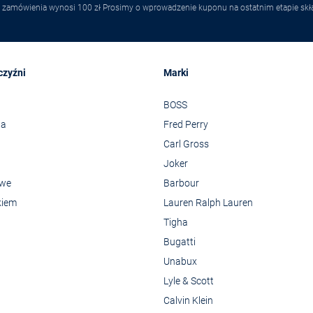
 zamówienia wynosi 100 zł Prosimy o wprowadzenie kuponu na ostatnim etapie skł
czyźni
Marki
BOSS
wa
Fred Perry
Carl Gross
Joker
owe
Barbour
kiem
Lauren Ralph Lauren
Tigha
Bugatti
Unabux
Lyle & Scott
Calvin Klein