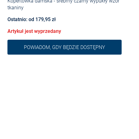
Kopertówka damska
- srebrny czarny wypukły wzór
tkaniny
Ostatnio: od 179,95 zł
Artykuł jest wyprzedany
POWIADOM, GDY BĘDZIE DOSTĘPNY