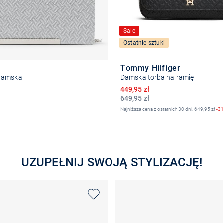
Sale
Ostatnie sztuki
Tommy Hilfiger
damska
Damska torba na ramię
Obniżona cena
449,95 zł
649,95 zł
Najniższa cena z ostatnich 30 dni:
649,95
zł
-3
Do koszyka
Do koszyka
UZUPEŁNIJ SWOJĄ STYLIZACJĘ!