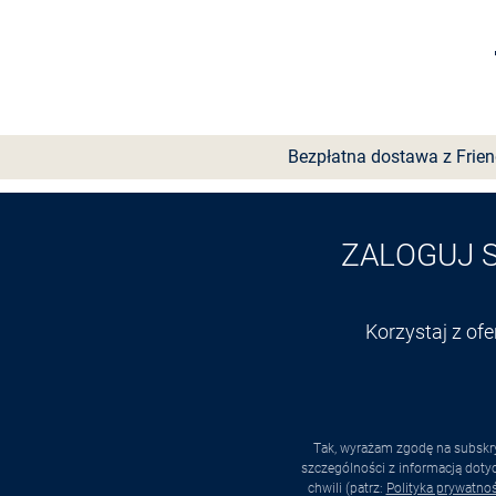
Wybierz rozmiar
Bezpłatna dostawa z Frie
ZALOGUJ 
Korzystaj z of
Tak, wyrażam zgodę na subskry
szczególności z informacją dot
chwili (patrz:
Polityka prywatnoś