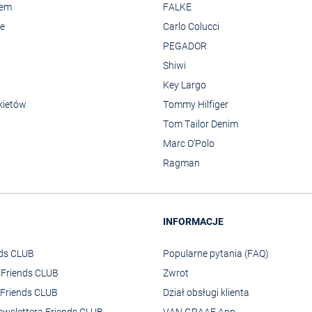
rem
FALKE
we
Carlo Colucci
PEGADOR
Shiwi
Key Largo
kietów
Tommy Hilfiger
Tom Tailor Denim
Marc O'Polo
Ragman
INFORMACJE
nds CLUB
Popularne pytania (FAQ)
o Friends CLUB
Zwrot
Friends CLUB
Dział obsługi klienta
ewslettera Friends CLUB
VAN GRAAF App