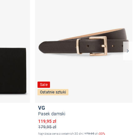
Sale
Ostatnie sztuki
VG
Pasek damski
Obniżona cena
119,95 zł
179,95 zł
Najniższa cena z ostatnich 30 dni:
179,95
zł
-33%