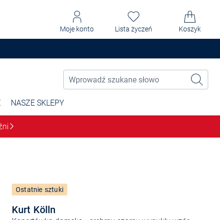
Moje konto
Lista życzeń
Koszyk
Ż
NASZE SKLEPY
źni
Ostatnie sztuki
Kurt Kölln