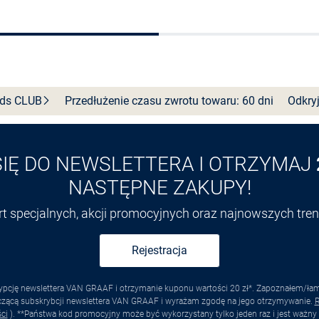
Do koszyka
Do koszyka
nds
CLUB
Przedłużenie czasu zwrotu towaru: 60 dni
Odkryj
SIĘ DO NEWSLETTERA I OTRZYMAJ
NASTĘPNE ZAKUPY!
ert specjalnych, akcji promocyjnych oraz najnowszych tr
Rejestracja
pcję newslettera VAN GRAAF i otrzymanie kuponu wartości 20 zł*. Zapoznałem/łam s
yczącą subskrybcji newslettera VAN GRAAF i wyrażam zgodę na jego otrzymywanie.
R
ci
). **Państwa kod promocyjny może być wykorzystany tylko jeden raz i jest ważny 