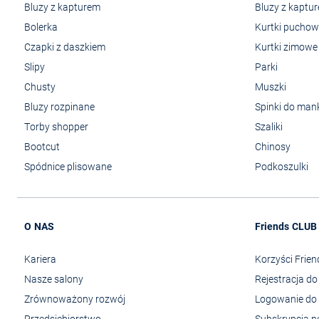
Bluzy z kapturem
Bluzy z kaptu
Bolerka
Kurtki pucho
Czapki z daszkiem
Kurtki zimowe
Slipy
Parki
Chusty
Muszki
Bluzy rozpinane
Spinki do man
Torby shopper
Szaliki
Bootcut
Chinosy
Spódnice plisowane
Podkoszulki
O NAS
Friends CLUB
Kariera
Korzyści Frie
Nasze salony
Rejestracja d
Zrównoważony rozwój
Logowanie do 
Przedsiębiorstwo
Subskrypcja n