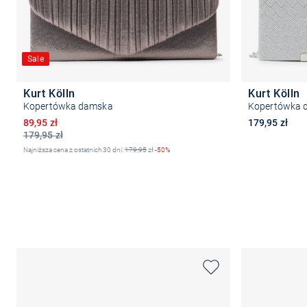
Sale
Kurt Kölln
Kurt Kölln
Kopertówka damska
Kopertówka 
Obniżona cena
89,95 zł
179,95 zł
179,95 zł
Najniższa cena z ostatnich 30 dni:
179,95
zł
-50%
Do koszyka