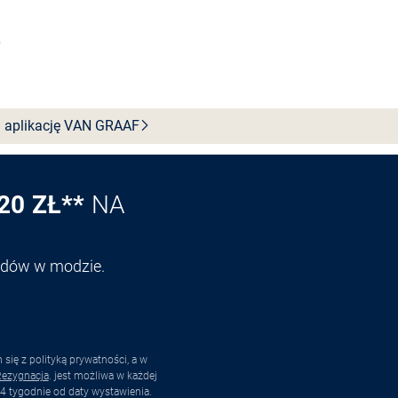
Wybierz rozmiar
 aplikację VAN
GRAAF
20 ZŁ**
NA
endów w modzie.
ię z polityką prywatności, a w
ezygnacja
. jest możliwa w każdej
4 tygodnie od daty wystawienia.