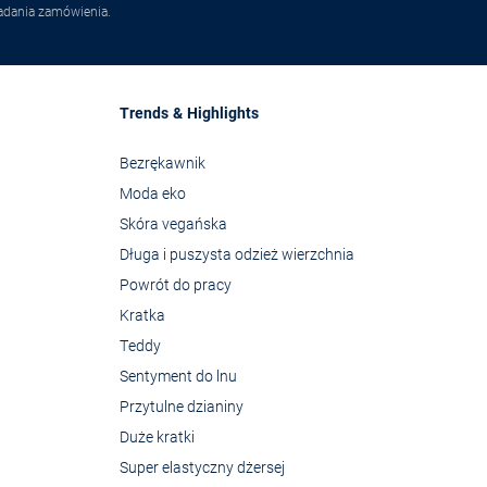
adania zamówienia.
Trends & Highlights
Bezrękawnik
Moda eko
Skóra vegańska
Długa i puszysta odzież wierzchnia
Powrót do pracy
Kratka
Teddy
Sentyment do lnu
Przytulne dzianiny
Duże kratki
Super elastyczny dżersej