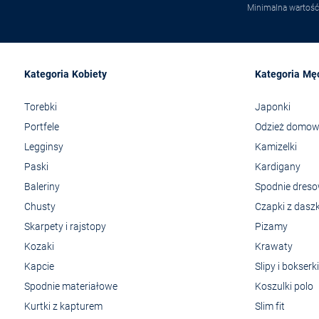
Minimalna wartość
Kategoria Kobiety
Kategoria Mę
Torebki
Japonki
Portfele
Odzież domo
Legginsy
Kamizelki
Paski
Kardigany
Baleriny
Spodnie dres
Chusty
Czapki z dasz
Skarpety i rajstopy
Pizamy
Kozaki
Krawaty
Kapcie
Slipy i bokserki
Spodnie materiałowe
Koszulki polo
Kurtki z kapturem
Slim fit