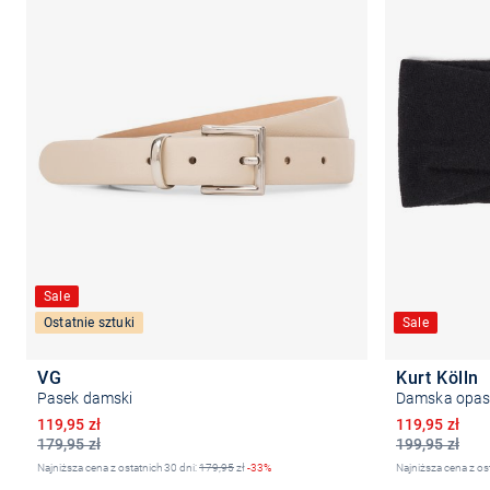
Sale
Ostatnie sztuki
Sale
VG
Kurt Kölln
Pasek damski
Damska opask
Obniżona cena
Obniżona ce
119,95 zł
119,95 zł
179,95 zł
199,95 zł
Najniższa cena z ostatnich 30 dni:
179,95
zł
-33%
Najniższa cena z os