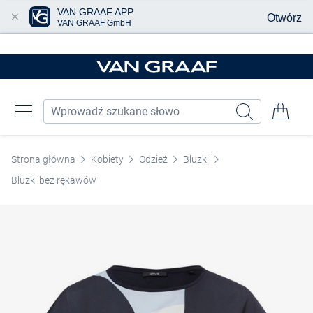
VAN GRAAF APP
Otwórz
VAN GRAAF GmbH
Przjedź do głównej zawartości
Strona główna
Kobiety
Odzież
Bluzki
Bluzki bez rękawów