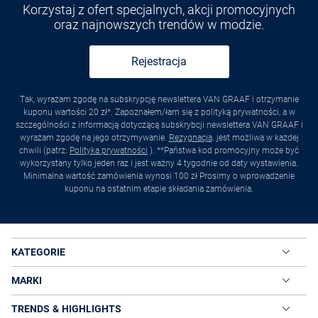
Korzystaj z ofert specjalnych, akcji promocyjnych
oraz najnowszych trendów w modzie.
Rejestracja
Tak, wyrażam zgodę na subskrypcję newslettera VAN GRAAF i otrzymanie
kuponu wartości 20 zł*. Zapoznałem/łam się z polityką prywatności, a w
szczególności z informacją dotyczącą subskrybcji newslettera VAN GRAAF i
wyrażam zgodę na jego otrzymywanie.
Rezygnacja
. jest możliwa w każdej
chwili (patrz:
Polityka prywatności
). **Państwa kod promocyjny może być
wykorzystany tylko jeden raz i jest ważny 4 tygodnie od daty wystawienia.
Minimalna wartość zamówienia wynosi 100 zł Prosimy o wprowadzenie
kuponu na ostatnim etapie składania zamówienia.
KATEGORIE
MARKI
TRENDS & HIGHLIGHTS