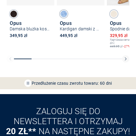
Opus
Opus
Opus
Damska bluzka koszulowa z zawartością lnu - Falvia
Kardigan damski z wełną i moherem - Deriana
Obniżona ce
349,95 zł
449,95 zł
329,95 zł
44
Najniższa cena z os
dni:
449,95
zł
-27%
Bezpłatna dostawa z Friends
CLUB
Przedłużenie czasu zwrotu towaru: 60 dni
Odkryj aplikację VAN
GRAAF
ZALOGUJ SIĘ DO
NEWSLETTERA I OTRZYMAJ
20 ZŁ**
NA NASTĘPNE ZAKUPY!