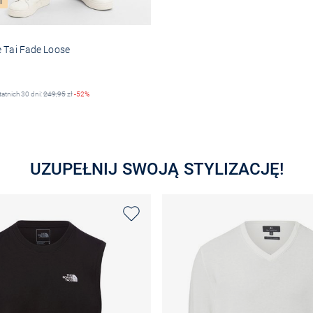
i
e Tai Fade Loose
na
tatnich 30 dni:
249,95
zł
-52%
Wybierz rozmiar
UZUPEŁNIJ SWOJĄ STYLIZACJĘ!