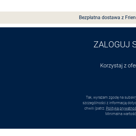
Bezpłatna dostawa z Frie
ZALOGUJ 
Korzystaj z of
Tak, wyrażam zgodę na subskry
szczególności z informacją dot
chwili (patrz:
Polityka prywatnoś
Minimalna wartość