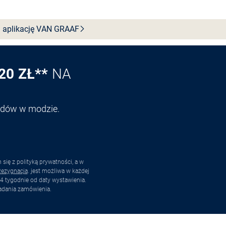
 aplikację VAN
GRAAF
20 ZŁ**
NA
endów w modzie.
ię z polityką prywatności, a w
ezygnacja
. jest możliwa w każdej
4 tygodnie od daty wystawienia.
adania zamówienia.