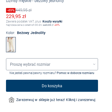
Dżinsy męskie
- beżowy jednolity
449,95 zł
Cena obniżona o
-49%
Stara cena
Obniżona cena
229,95 zł
Zawiera podatek VAT, plus
Koszty wysyłki
Najniższa cena z ostatnich 30 dni:
449,95
zł
-49%
Kolor:
Beżowy Jednolity
Wybór rozmiaru
Proszę wybrać rozmiar
Nie jesteś pewna/pewny rozmiaru?
Pomoc w doborze rozmiaru
Do koszyka
Zarezerwuj w sklepie już teraz! Kliknij i zarezerwuj