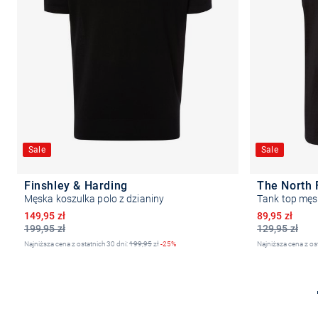
Sale
Sale
Finshley & Harding
The North 
Męska koszulka polo z dzianiny
Tank top męs
Obniżona cena
Obniżona ce
149,95 zł
89,95 zł
199,95 zł
129,95 zł
Najniższa cena z ostatnich 30 dni:
199,95
zł
-25%
Najniższa cena z os
Wybierz rozmiar