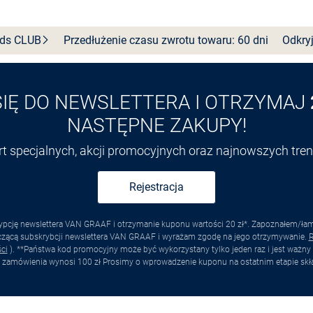
nds
CLUB
Przedłużenie czasu zwrotu towaru: 60 dni
Odkryj
SIĘ DO NEWSLETTERA I OTRZYMAJ
NASTĘPNE ZAKUPY!
ert specjalnych, akcji promocyjnych oraz najnowszych tr
Rejestracja
pcję newslettera VAN GRAAF i otrzymanie kuponu wartości 20 zł*. Zapoznałem/łam s
yczącą subskrybcji newslettera VAN GRAAF i wyrażam zgodę na jego otrzymywanie.
R
ci
). **Państwa kod promocyjny może być wykorzystany tylko jeden raz i jest ważny 
 zamówienia wynosi 100 zł Prosimy o wprowadzenie kuponu na ostatnim etapie skł