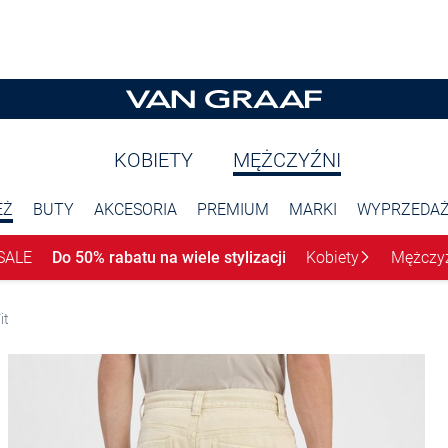
KOBIETY
MĘŻCZYŹNI
EŻ
BUTY
AKCESORIA
PREMIUM
MARKI
WYPRZEDA
SALE
Do 50% rabatu na wiele stylizacji
Kobiety
Mężczy
it