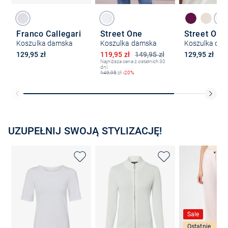
Franco Callegari
Street One
Street One
Koszulka damska
Koszulka damska
Koszulka da
Obniżona cena
129,95 zł
119,95 zł
149,95 zł
129,95 zł
Najniższa cena z ostatnich 30
dni:
149,95
zł
-20%
UZUPEŁNIJ SWOJĄ STYLIZACJĘ!
Sale
Ostatnie