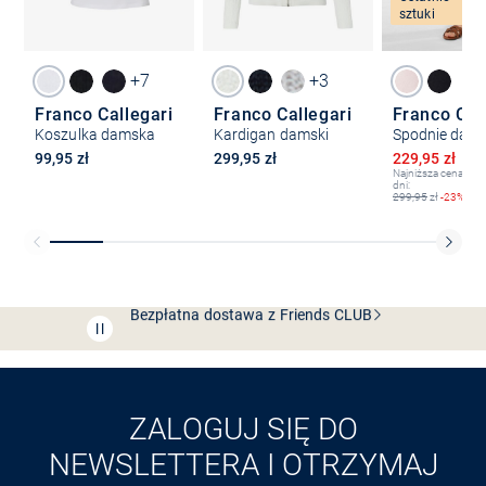
sztuki
+7
+3
Franco Callegari
Franco Callegari
Franco Cal
Koszulka damska
Kardigan damski
Obniżona ce
99,95 zł
299,95 zł
229,95 zł
29
Najniższa cena z os
dni:
299,95
zł
-23%
Bezpłatna dostawa z Friends
CLUB
Przedłużenie czasu zwrotu towaru: 60 dni
Odkryj aplikację VAN
GRAAF
ZALOGUJ SIĘ DO
NEWSLETTERA I OTRZYMAJ