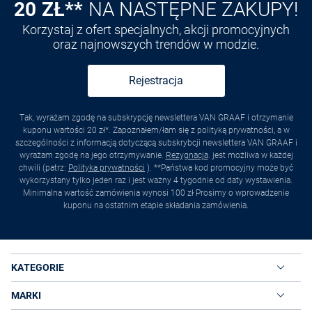
20 ZŁ**
NA NASTĘPNE ZAKUPY!
Korzystaj z ofert specjalnych, akcji promocyjnych
oraz najnowszych trendów w modzie.
Rejestracja
Tak, wyrażam zgodę na subskrypcję newslettera VAN GRAAF i otrzymanie
kuponu wartości 20 zł*. Zapoznałem/łam się z polityką prywatności, a w
szczególności z informacją dotyczącą subskrybcji newslettera VAN GRAAF i
wyrażam zgodę na jego otrzymywanie.
Rezygnacja
. jest możliwa w każdej
chwili (patrz:
Polityka prywatności
). **Państwa kod promocyjny może być
wykorzystany tylko jeden raz i jest ważny 4 tygodnie od daty wystawienia.
Minimalna wartość zamówienia wynosi 100 zł Prosimy o wprowadzenie
kuponu na ostatnim etapie składania zamówienia.
KATEGORIE
MARKI