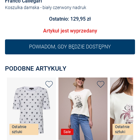
Franco Callegari
Koszulka damska
- biały czerwony nadruk
Ostatnio: 129,95 zł
Artykuł jest wyprzedany
POWIADOM, GDY BĘDZIE DOSTĘPNY
PODOBNE ARTYKUŁY
Ostatnie
Ostatnie
sztuki
Sale
sztuki