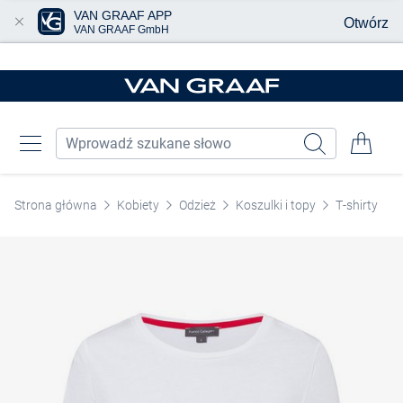
VAN GRAAF APP
Otwórz
VAN GRAAF GmbH
Przjedź do głównej zawartości
Strona główna
Kobiety
Odzież
Koszulki i topy
T-shirty