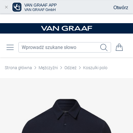
VAN GRAAF APP
Otwórz
VAN GRAAF GmbH
Przjedź do głównej zawartości
Strona główna
Mężczyźni
Odzież
Koszulki polo