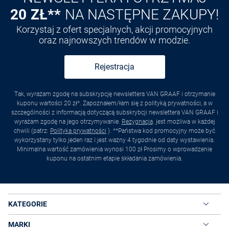
20 ZŁ**
NA NASTĘPNE ZAKUPY!
Korzystaj z ofert specjalnych, akcji promocyjnych
oraz najnowszych trendów w modzie.
Rejestracja
Tak, wyrażam zgodę na subskrypcję newslettera VAN GRAAF i otrzymanie
kuponu wartości 20 zł*. Zapoznałem/łam się z polityką prywatności, a w
szczególności z informacją dotyczącą subskrybcji newslettera VAN GRAAF i
wyrażam zgodę na jego otrzymywanie.
Rezygnacja
. jest możliwa w każdej
chwili (patrz:
Polityka prywatności
). **Państwa kod promocyjny może być
wykorzystany tylko jeden raz i jest ważny 4 tygodnie od daty wystawienia.
Minimalna wartość zamówienia wynosi 100 zł Prosimy o wprowadzenie
kuponu na ostatnim etapie składania zamówienia.
KATEGORIE
MARKI