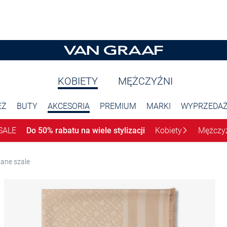
KOBIETY
MĘŻCZYŹNI
EŻ
BUTY
AKCESORIA
PREMIUM
MARKI
WYPRZEDA
SALE
Do 50% rabatu na wiele stylizacji
Kobiety
Mężczy
ane szale