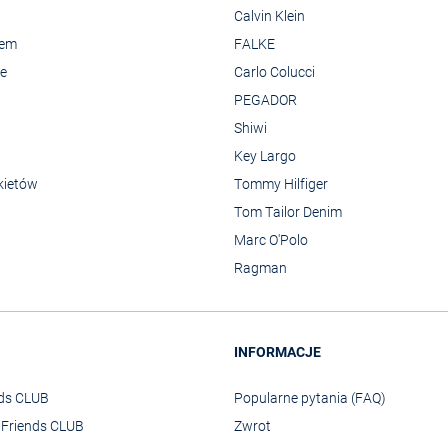
Calvin Klein
rem
FALKE
we
Carlo Colucci
PEGADOR
Shiwi
Key Largo
kietów
Tommy Hilfiger
Tom Tailor Denim
Marc O'Polo
Ragman
INFORMACJE
nds CLUB
Popularne pytania (FAQ)
o Friends CLUB
Zwrot