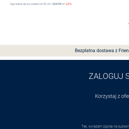
Najniższa cena z ostatnich 30 dni:
229,95
zł
-22%
Do koszyka
Bezpłatna dostawa z Frie
ZALOGUJ 
Korzystaj z of
Tak, wyrażam zgodę na subskry