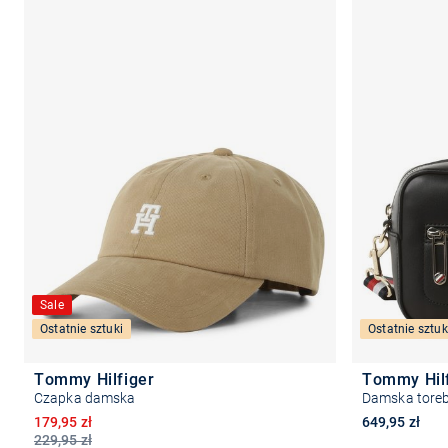
Sale
Ostatnie sztuki
Ostatnie sztuk
Tommy Hilfiger
Tommy Hil
Czapka damska
Damska toreb
Obniżona cena
179,95 zł
649,95 zł
229,95 zł