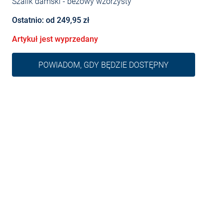
Szalik damski
- beżowy wzorzysty
Ostatnio: od 249,95 zł
Artykuł jest wyprzedany
POWIADOM, GDY BĘDZIE DOSTĘPNY