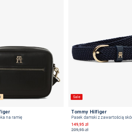
i
Sale
figer
Tommy Hilfiger
ka na ramię
Pasek damski z zawartością skó
Obniżona cena
149,95 zł
209,95 zł