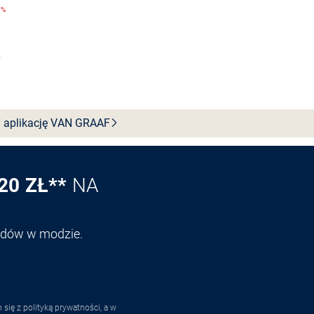
9%
Do koszyka
 aplikację VAN
GRAAF
20 ZŁ**
NA
endów w modzie.
ię z polityką prywatności, a w