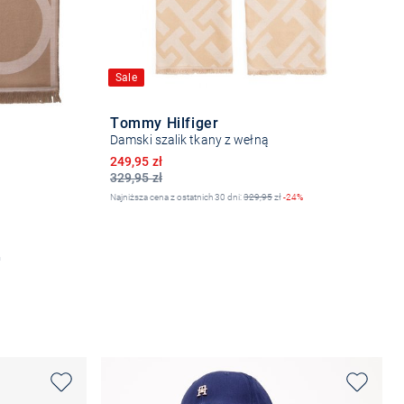
Sale
Tommy Hilfiger
Damski szalik tkany z wełną
Obniżona cena
249,95 zł
329,95 zł
Najniższa cena z ostatnich 30 dni:
329,95
zł
-24%
Do koszyka