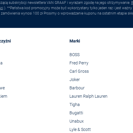
yczącą subskrybcji newslettera VAN GRAAF i wyrażam zgodę na jego otrzymywanie.
R
ci
). **Państwa kod promocyjny może być wykorzystany tylko jeden raz i jest ważny 
 zamówienia wynosi 100 zł Prosimy o wprowadzenie kuponu na ostatnim etapie skł
czyźni
Marki
BOSS
wa
Fred Perry
Carl Gross
Joker
owe
Barbour
kiem
Lauren Ralph Lauren
Tigha
Bugatti
Unabux
Lyle & Scott