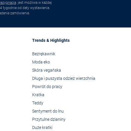
ezygnacja
. jest możliwa w każdej
4 tygodnie od daty wystawienia.
adania zamówienia.
Trends & Highlights
Bezrękawnik
Moda eko
Skóra vegańska
Długa i puszysta odzież wierzchnia
Powrót do pracy
Kratka
Teddy
Sentyment do lnu
Przytulne dzianiny
Duże kratki