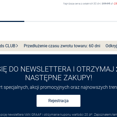
Najniższa cena z ostatnich 30 dni:
209,95
zł
-2
Do koszyka
Wybierz rozmiar
nds
CLUB
Przedłużenie czasu zwrotu towaru: 60 dni
Odkryj
SIĘ DO NEWSLETTERA I OTRZYMAJ
NASTĘPNE ZAKUPY!
ert specjalnych, akcji promocyjnych oraz najnowszych tr
Rejestracja
pcję newslettera VAN GRAAF i otrzymanie kuponu wartości 20 zł*. Zapoznałem/łam s