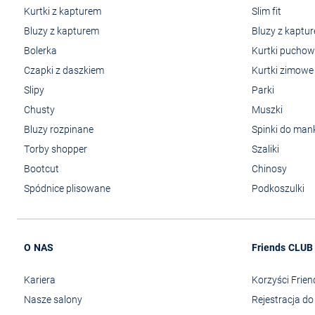
Kurtki z kapturem
Slim fit
Bluzy z kapturem
Bluzy z kaptu
Bolerka
Kurtki pucho
Czapki z daszkiem
Kurtki zimowe
Slipy
Parki
Chusty
Muszki
Bluzy rozpinane
Spinki do man
Torby shopper
Szaliki
Bootcut
Chinosy
Spódnice plisowane
Podkoszulki
O NAS
Friends CLUB
Kariera
Korzyści Frie
Nasze salony
Rejestracja d