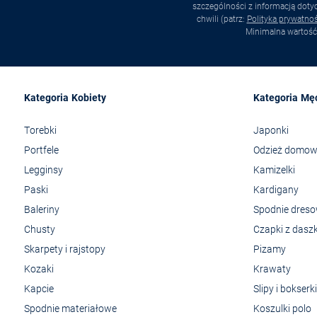
szczególności z informacją dot
chwili (patrz:
Polityka prywatnoś
Minimalna wartość
Kategoria Kobiety
Kategoria Mę
Torebki
Japonki
Portfele
Odzież domo
Legginsy
Kamizelki
Paski
Kardigany
Baleriny
Spodnie dres
Chusty
Czapki z dasz
Skarpety i rajstopy
Pizamy
Kozaki
Krawaty
Kapcie
Slipy i bokserki
Spodnie materiałowe
Koszulki polo