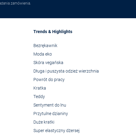
adania zamówienia.
Trends & Highlights
Bezrękawnik
Moda eko
Skóra vegańska
Długa i puszysta odzież wierzchnia
Powrót do pracy
Kratka
Teddy
Sentyment do lnu
Przytulne dzianiny
Duże kratki
Super elastyczny dżersej