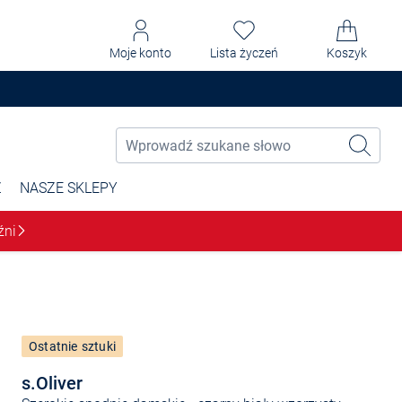
Moje konto
Lista życzeń
Koszyk
Ż
NASZE SKLEPY
źni
Ostatnie sztuki
s.Oliver