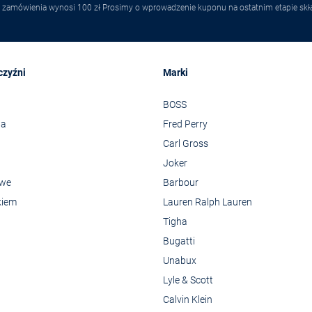
 zamówienia wynosi 100 zł Prosimy o wprowadzenie kuponu na ostatnim etapie skł
czyźni
Marki
BOSS
wa
Fred Perry
Carl Gross
Joker
owe
Barbour
kiem
Lauren Ralph Lauren
Tigha
Bugatti
Unabux
Lyle & Scott
Calvin Klein