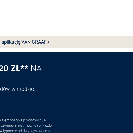
Wybierz rozmiar
 aplikację VAN
GRAAF
20 ZŁ**
NA
endów w modzie.
ię z polityką prywatności, a w
ezygnacja
. jest możliwa w każdej
4 tygodnie od daty wystawienia.