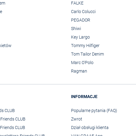
rem
FALKE
we
Carlo Colucci
PEGADOR
Shiwi
Key Largo
kietów
Tommy Hilfiger
Tom Tailor Denim
Marc O'Polo
Ragman
INFORMACJE
nds CLUB
Popularne pytania (FAQ)
o Friends CLUB
Zwrot
Friends CLUB
Dział obsługi klienta
ewslettera Friends CLUB
VAN GRAAF App