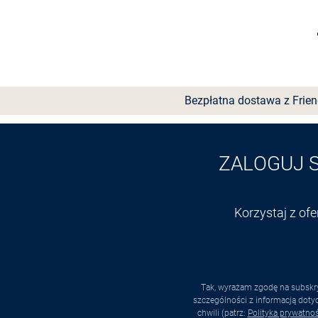
Wybierz rozmiar
Bezpłatna dostawa z Frie
ZALOGUJ 
Korzystaj z of
Tak, wyrażam zgodę na subskry
szczególności z informacją dot
chwili (patrz:
Polityka prywatnoś