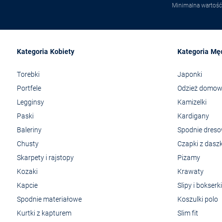
Minimalna wartość
Kategoria Kobiety
Kategoria Mę
Torebki
Japonki
Portfele
Odzież domo
Legginsy
Kamizelki
Paski
Kardigany
Baleriny
Spodnie dres
Chusty
Czapki z dasz
Skarpety i rajstopy
Pizamy
Kozaki
Krawaty
Kapcie
Slipy i bokserki
Spodnie materiałowe
Koszulki polo
Kurtki z kapturem
Slim fit