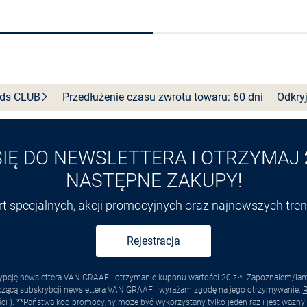
Wybierz rozmiar
Wybierz rozmiar
nds
CLUB
Przedłużenie czasu zwrotu towaru: 60 dni
Odkryj
SIĘ DO NEWSLETTERA I OTRZYMAJ
NASTĘPNE ZAKUPY!
ert specjalnych, akcji promocyjnych oraz najnowszych tr
Rejestracja
pcję newslettera VAN GRAAF i otrzymanie kuponu wartości 20 zł*. Zapoznałem/łam s
yczącą subskrybcji newslettera VAN GRAAF i wyrażam zgodę na jego otrzymywanie.
R
ci
). **Państwa kod promocyjny może być wykorzystany tylko jeden raz i jest ważny 