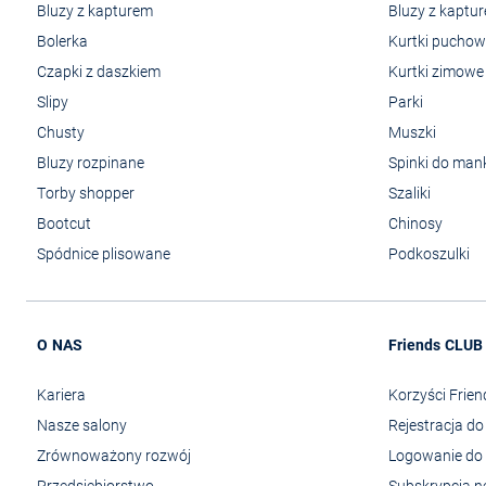
Bluzy z kapturem
Bluzy z kaptu
Bolerka
Kurtki pucho
Czapki z daszkiem
Kurtki zimowe
Slipy
Parki
Chusty
Muszki
Bluzy rozpinane
Spinki do man
Torby shopper
Szaliki
Bootcut
Chinosy
Spódnice plisowane
Podkoszulki
O NAS
Friends CLUB
Kariera
Korzyści Frie
Nasze salony
Rejestracja d
Zrównoważony rozwój
Logowanie do 
Przedsiębiorstwo
Subskrypcja n