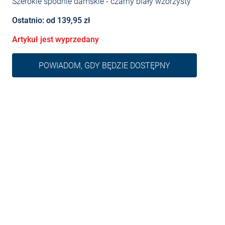
Szerokie spodnie damskie
- czarny biały wzorzysty
Ostatnio: od 139,95 zł
Artykuł jest wyprzedany
POWIADOM, GDY BĘDZIE DOSTĘPNY