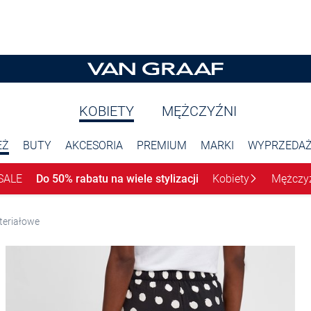
KOBIETY
MĘŻCZYŹNI
EŻ
BUTY
AKCESORIA
PREMIUM
MARKI
WYPRZEDA
SALE
Do 50% rabatu na wiele stylizacji
Kobiety
Mężczy
teriałowe