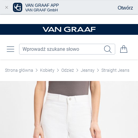
VAN GRAAF APP
Otwórz
VAN GRAAF GmbH
Przjedź do głównej zawartości
Strona główna
Kobiety
Odzież
Jeansy
Straight Jeans