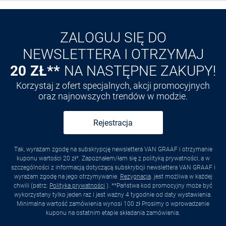
Odkryj aplikację VAN
GRAAF
ZALOGUJ SIĘ DO
NEWSLETTERA I OTRZYMAJ
20 ZŁ**
NA NASTĘPNE ZAKUPY!
Korzystaj z ofert specjalnych, akcji promocyjnych
oraz najnowszych trendów w modzie.
Rejestracja
Tak, wyrażam zgodę na subskrypcję newslettera VAN GRAAF i otrzymanie
kuponu wartości 20 zł*. Zapoznałem/łam się z polityką prywatności, a w
szczególności z informacją dotyczącą subskrybcji newslettera VAN GRAAF i
wyrażam zgodę na jego otrzymywanie.
Rezygnacja
. jest możliwa w każdej
chwili (patrz:
Polityka prywatności
). **Państwa kod promocyjny może być
wykorzystany tylko jeden raz i jest ważny 4 tygodnie od daty wystawienia.
Minimalna wartość zamówienia wynosi 100 zł Prosimy o wprowadzenie
kuponu na ostatnim etapie składania zamówienia.