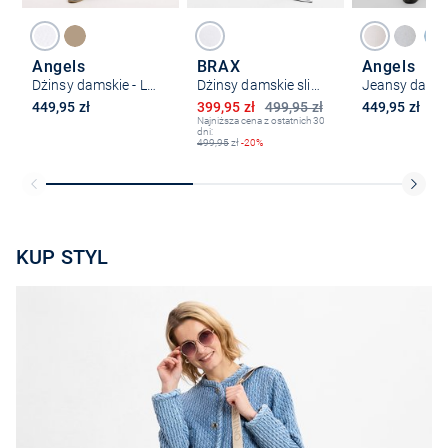
Angels
BRAX
Angels
Dżinsy damskie - Lara
Dżinsy damskie slim fit - Mary
Obniżona cena
449,95 zł
399,95 zł
499,95 zł
449,95 zł
Najniższa cena z ostatnich 30
dni:
499,95
zł
-20%
KUP STYL