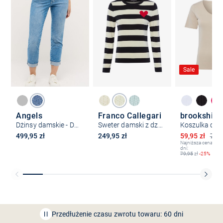
Sale
Angels
Franco Callegari
brookshire
Dżinsy damskie - Darleen Cool
Sweter damski z dzianiny
Koszulka da
Obniżona ce
499,95 zł
249,95 zł
59,95 zł
79,9
Najniższa cena z os
dni:
79,95
zł
-25%
Bezpłatna dostawa z Friends
CLUB
Przedłużenie czasu zwrotu towaru: 60 dni