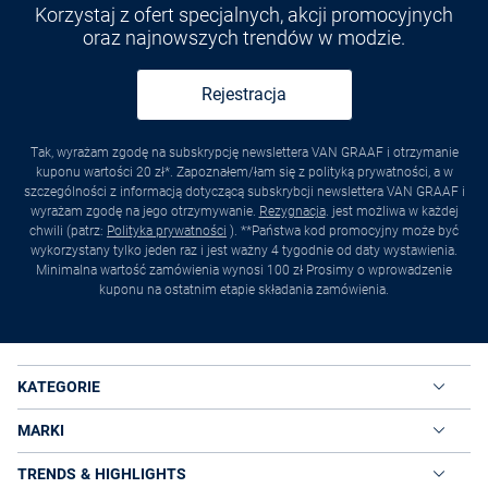
Korzystaj z ofert specjalnych, akcji promocyjnych
oraz najnowszych trendów w modzie.
Rejestracja
Tak, wyrażam zgodę na subskrypcję newslettera VAN GRAAF i otrzymanie
kuponu wartości 20 zł*. Zapoznałem/łam się z polityką prywatności, a w
szczególności z informacją dotyczącą subskrybcji newslettera VAN GRAAF i
wyrażam zgodę na jego otrzymywanie.
Rezygnacja
. jest możliwa w każdej
chwili (patrz:
Polityka prywatności
). **Państwa kod promocyjny może być
wykorzystany tylko jeden raz i jest ważny 4 tygodnie od daty wystawienia.
Minimalna wartość zamówienia wynosi 100 zł Prosimy o wprowadzenie
kuponu na ostatnim etapie składania zamówienia.
KATEGORIE
MARKI
TRENDS & HIGHLIGHTS