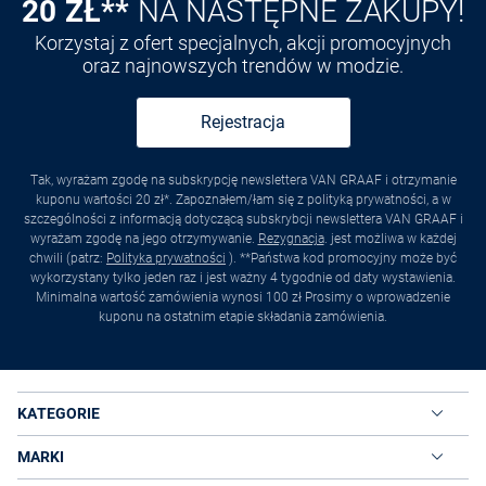
20 ZŁ**
NA NASTĘPNE ZAKUPY!
Korzystaj z ofert specjalnych, akcji promocyjnych
oraz najnowszych trendów w modzie.
Rejestracja
Tak, wyrażam zgodę na subskrypcję newslettera VAN GRAAF i otrzymanie
kuponu wartości 20 zł*. Zapoznałem/łam się z polityką prywatności, a w
szczególności z informacją dotyczącą subskrybcji newslettera VAN GRAAF i
wyrażam zgodę na jego otrzymywanie.
Rezygnacja
. jest możliwa w każdej
chwili (patrz:
Polityka prywatności
). **Państwa kod promocyjny może być
wykorzystany tylko jeden raz i jest ważny 4 tygodnie od daty wystawienia.
Minimalna wartość zamówienia wynosi 100 zł Prosimy o wprowadzenie
kuponu na ostatnim etapie składania zamówienia.
KATEGORIE
MARKI