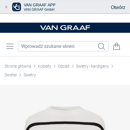
VAN GRAAF APP
Otwórz
VAN GRAAF GmbH
Przjedź do głównej zawartości
Strona główna
Kobiety
Odzież
Swetry i kardigany
Sweter
Swetry