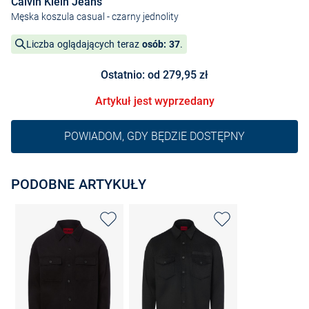
Calvin Klein Jeans
Męska koszula casual
- czarny jednolity
Liczba oglądających teraz
osób: 37
.
Ostatnio: od 279,95 zł
Artykuł jest wyprzedany
POWIADOM, GDY BĘDZIE DOSTĘPNY
PODOBNE ARTYKUŁY