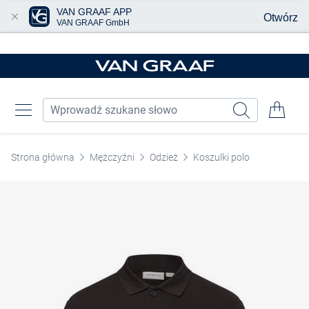
VAN GRAAF APP
Otwórz
VAN GRAAF GmbH
Przjedź do głównej zawartości
Strona główna
Mężczyźni
Odzież
Koszulki polo