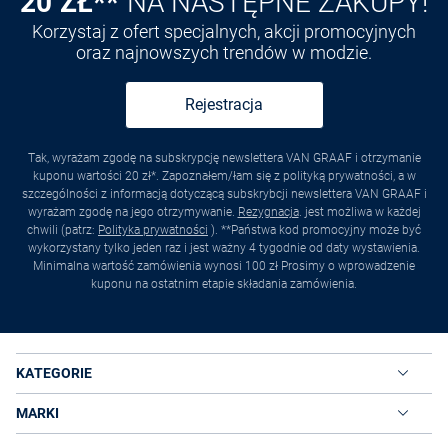
20 ZŁ**
NA NASTĘPNE ZAKUPY!
Korzystaj z ofert specjalnych, akcji promocyjnych
oraz najnowszych trendów w modzie.
Rejestracja
Tak, wyrażam zgodę na subskrypcję newslettera VAN GRAAF i otrzymanie
kuponu wartości 20 zł*. Zapoznałem/łam się z polityką prywatności, a w
szczególności z informacją dotyczącą subskrybcji newslettera VAN GRAAF i
wyrażam zgodę na jego otrzymywanie.
Rezygnacja
. jest możliwa w każdej
chwili (patrz:
Polityka prywatności
). **Państwa kod promocyjny może być
wykorzystany tylko jeden raz i jest ważny 4 tygodnie od daty wystawienia.
Minimalna wartość zamówienia wynosi 100 zł Prosimy o wprowadzenie
kuponu na ostatnim etapie składania zamówienia.
KATEGORIE
MARKI