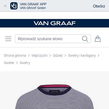
VAN GRAAF APP
Otwórz
VAN GRAAF GmbH
Przjedź do głównej zawartości
Strona główna
Mężczyźni
Odzież
Swetry i kardigany
Sweter
Swetry