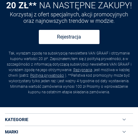
20 ZŁ**
NA NASTĘPNE ZAKUPY!
Korzystaj z ofert specjalnych, akcji promocyjnych
oraz najnowszych trendów w modzie.
Rejestracja
Tak, wyrażam zgodę na subskrypcję newslettera VAN GRAAF i otrzymanie
kuponu wartości 20 zł*. Zapoznałem/łam się z polityką prywatności, a w
szczególności z informacją dotyczącą subskrybcji newslettera VAN GRAAF i
wyrażam zgodę na jego otrzymywanie.
Rezygnacja
. jest możliwa w każdej
chwili (patrz:
Polityka prywatności
). **Państwa kod promocyjny może być
wykorzystany tylko jeden raz i jest ważny 4 tygodnie od daty wystawienia.
Minimalna wartość zamówienia wynosi 100 zł Prosimy o wprowadzenie
kuponu na ostatnim etapie składania zamówienia.
KATEGORIE
MARKI