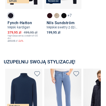
sztuki
Nowość
+7
Fynch-Hatton
Nils Sundström
Męski kardigan
Męskie swetry z dzianiny
Obniżona cena
379,95 zł
499,95 zł
199,95 zł
Najniższa cena z ostatnich 30
dni:
499,95
zł
-24%
UZUPEŁNIJ SWOJĄ STYLIZACJĘ!