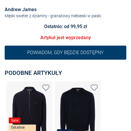
Andrew James
Męski sweter z dzianiny
- granatowy niebieski w paski
Ostatnio: od 99,95 zł
Artykuł jest wyprzedany
POWIADOM, GDY BĘDZIE DOSTĘPNY
PODOBNE ARTYKUŁY
Sale
Ostatnie