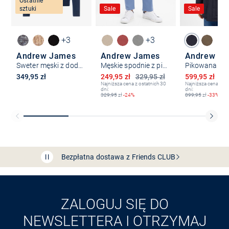
Ostatnie
sztuki
Sale
Sale
+3
+3
Andrew James
Andrew James
Andrew J
Sweter męski z dodatkiem kaszmiru
Męskie spodnie z pięcioma kieszeniami - nowoczesny krój
Obniżona cena
Obniżona ce
349,95 zł
249,95 zł
329,95 zł
599,95 zł
89
Najniższa cena z ostatnich 30
Najniższa cena z os
dni:
dni:
329,95
zł
-24%
899,95
zł
-33%
Bezpłatna dostawa z Friends
CLUB
Przedłużenie czasu zwrotu towaru: 60 dni
Odkryj aplikację VAN
GRAAF
ZALOGUJ SIĘ DO
NEWSLETTERA I OTRZYMAJ