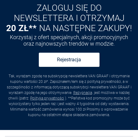
ZALOGUJ SIĘ DO
NEWSLETTERA I OTRZYMAJ
20 ZŁ**
NA NASTĘPNE ZAKUPY!
Korzystaj z ofert specjalnych, akcji promocyjnych
oraz najnowszych trendów w modzie.
Rejestracja
Tak, wyrażam zgodę na subskrypcję newslettera VAN GRAAF i otrzymanie
kuponu wartości 20 zł*. Zapoznałem/łam się z polityką prywatności, a w
szczególności z informacją dotyczącą subskrybcji newslettera VAN GRAAF i
wyrażam zgodę na jego otrzymywanie.
Rezygnacja
. jest możliwa w każdej
chwili (patrz:
Polityka prywatności
). **Państwa kod promocyjny może być
wykorzystany tylko jeden raz i jest ważny 4 tygodnie od daty wystawienia.
Minimalna wartość zamówienia wynosi 100 zł Prosimy o wprowadzenie
kuponu na ostatnim etapie składania zamówienia.