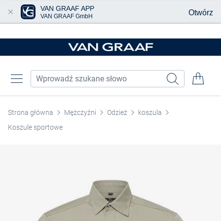
VAN GRAAF APP
Otwórz
VAN GRAAF GmbH
Przjedź do głównej zawartości
Strona główna
Mężczyźni
Odzież
koszula
Koszule sportowe