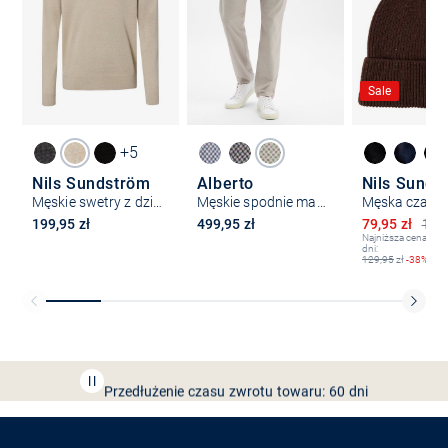
Sale
+5
Nils Sundström
Alberto
Nils Sunds
Męskie swetry z dzianiny
Męskie spodnie materiałowe - Lou-J
Obniżona ce
199,95 zł
499,95 zł
79,95 zł
129,
Najniższa cena z os
dni:
129,95
zł
-38%
Bezpłatna dostawa z Friends
CLUB
Przedłużenie czasu zwrotu towaru: 60 dni
Odkryj aplikację VAN
GRAAF