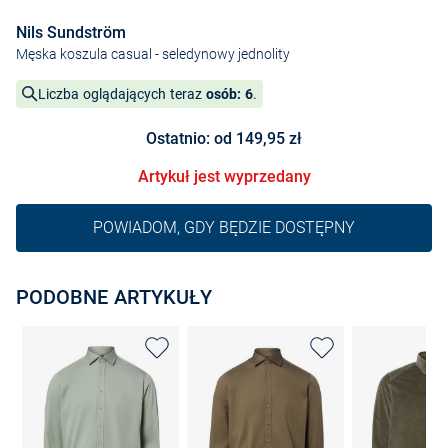
Nils Sundström
Męska koszula casual
- seledynowy jednolity
Liczba oglądających teraz
osób: 6
.
Ostatnio: od 149,95 zł
Artykuł jest wyprzedany
POWIADOM, GDY BĘDZIE DOSTĘPNY
PODOBNE ARTYKUŁY