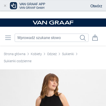
VAN GRAAF APP
Otwórz
VAN GRAAF GmbH
Przjedź do głównej zawartości
Strona główna
Kobiety
Odzież
Sukienki
Sukienki codzienne