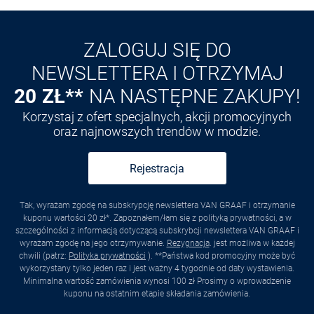
ZALOGUJ SIĘ DO
NEWSLETTERA I OTRZYMAJ
20 ZŁ**
NA NASTĘPNE ZAKUPY!
Korzystaj z ofert specjalnych, akcji promocyjnych
oraz najnowszych trendów w modzie.
Rejestracja
Tak, wyrażam zgodę na subskrypcję newslettera VAN GRAAF i otrzymanie
kuponu wartości 20 zł*. Zapoznałem/łam się z polityką prywatności, a w
szczególności z informacją dotyczącą subskrybcji newslettera VAN GRAAF i
wyrażam zgodę na jego otrzymywanie.
Rezygnacja
. jest możliwa w każdej
chwili (patrz:
Polityka prywatności
). **Państwa kod promocyjny może być
wykorzystany tylko jeden raz i jest ważny 4 tygodnie od daty wystawienia.
Minimalna wartość zamówienia wynosi 100 zł Prosimy o wprowadzenie
kuponu na ostatnim etapie składania zamówienia.