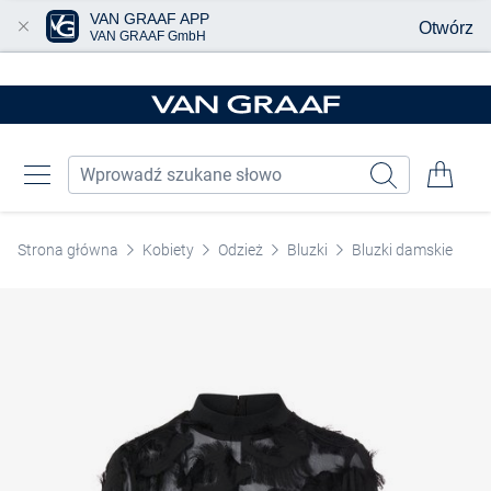
VAN GRAAF APP
Otwórz
VAN GRAAF GmbH
Przjedź do głównej zawartości
Strona główna
Kobiety
Odzież
Bluzki
Bluzki damskie