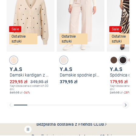
Sale
Sale
Ostatnie
Ostatnie
Ostatnie
sztuki
sztuki
sztuki
Y.A.S
Y.A.S
Y.A.S
Damski kardigan z zawartością alpaki - YASBow
Damskie spodnie plisowane - YASSeo
Obniżona cena
Obniżona ce
229,95 zł
349,95 zł
379,95 zł
179,95 zł
24
Najniższa cena z ostatnich 30
Najniższa cena z os
dni:
dni:
349,95
zł
-34%
249,95
zł
-28%
Bezpłatna dostawa z Friends
CLUB
Przedłużenie czasu zwrotu towaru: 60 dni