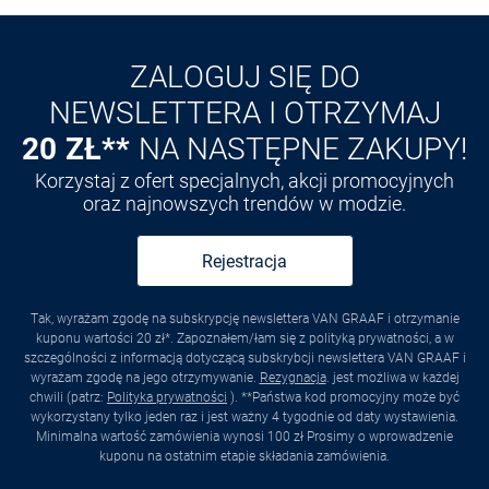
Odkryj aplikację VAN
GRAAF
ZALOGUJ SIĘ DO
NEWSLETTERA I OTRZYMAJ
20 ZŁ**
NA NASTĘPNE ZAKUPY!
Korzystaj z ofert specjalnych, akcji promocyjnych
oraz najnowszych trendów w modzie.
Rejestracja
Tak, wyrażam zgodę na subskrypcję newslettera VAN GRAAF i otrzymanie
kuponu wartości 20 zł*. Zapoznałem/łam się z polityką prywatności, a w
szczególności z informacją dotyczącą subskrybcji newslettera VAN GRAAF i
wyrażam zgodę na jego otrzymywanie.
Rezygnacja
. jest możliwa w każdej
chwili (patrz:
Polityka prywatności
). **Państwa kod promocyjny może być
wykorzystany tylko jeden raz i jest ważny 4 tygodnie od daty wystawienia.
Minimalna wartość zamówienia wynosi 100 zł Prosimy o wprowadzenie
kuponu na ostatnim etapie składania zamówienia.