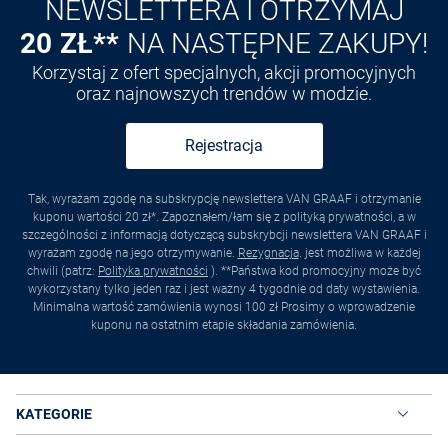
NEWSLETTERA I OTRZYMAJ
20 ZŁ**
NA NASTĘPNE ZAKUPY!
Korzystaj z ofert specjalnych, akcji promocyjnych
oraz najnowszych trendów w modzie.
Rejestracja
Tak, wyrażam zgodę na subskrypcję newslettera VAN GRAAF i otrzymanie
kuponu wartości 20 zł*. Zapoznałem/łam się z polityką prywatności, a w
szczególności z informacją dotyczącą subskrybcji newslettera VAN GRAAF i
wyrażam zgodę na jego otrzymywanie.
Rezygnacja
. jest możliwa w każdej
chwili (patrz:
Polityka prywatności
). **Państwa kod promocyjny może być
wykorzystany tylko jeden raz i jest ważny 4 tygodnie od daty wystawienia.
Minimalna wartość zamówienia wynosi 100 zł Prosimy o wprowadzenie
kuponu na ostatnim etapie składania zamówienia.
KATEGORIE