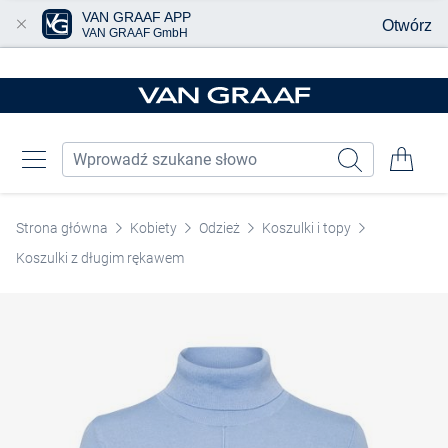
VAN GRAAF APP
Otwórz
VAN GRAAF GmbH
Przjedź do głównej zawartości
Strona główna
Kobiety
Odzież
Koszulki i topy
Koszulki z długim rękawem