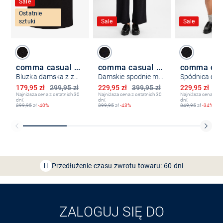
Sale
Ostatnie
sztuki
Sale
Sale
comma casual identity
comma casual identity
Bluzka damska z zawartością lnu
Damskie spodnie materiałowe
Spódnica da
Obniżona cena
Obniżona cena
Obniżona ce
179,95 zł
299,95 zł
229,95 zł
399,95 zł
229,95 zł
34
Najniższa cena z ostatnich 30
Najniższa cena z ostatnich 30
Najniższa cena z os
dni:
dni:
dni:
299,95
zł
-40%
399,95
zł
-43%
349,95
zł
-34%
Bezpłatna dostawa z Friends
CLUB
Przedłużenie czasu zwrotu towaru: 60 dni
Odkryj aplikację VAN
GRAAF
ZALOGUJ SIĘ DO