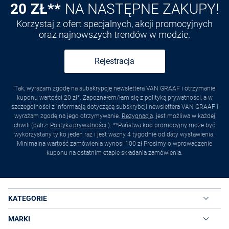
20 ZŁ**
NA NASTĘPNE ZAKUPY!
Korzystaj z ofert specjalnych, akcji promocyjnych
oraz najnowszych trendów w modzie.
Rejestracja
Tak, wyrażam zgodę na subskrypcję newslettera VAN GRAAF i otrzymanie
kuponu wartości 20 zł*. Zapoznałem/łam się z polityką prywatności, a w
szczególności z informacją dotyczącą subskrybcji newslettera VAN GRAAF i
wyrażam zgodę na jego otrzymywanie.
Rezygnacja
. jest możliwa w każdej
chwili (patrz:
Polityka prywatności
). **Państwa kod promocyjny może być
wykorzystany tylko jeden raz i jest ważny 4 tygodnie od daty wystawienia.
Minimalna wartość zamówienia wynosi 100 zł Prosimy o wprowadzenie
kuponu na ostatnim etapie składania zamówienia.
KATEGORIE
MARKI