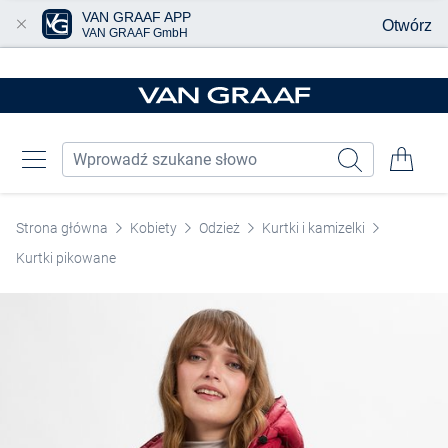
VAN GRAAF APP
Otwórz
VAN GRAAF GmbH
Przjedź do głównej zawartości
Strona główna
Kobiety
Odzież
Kurtki i kamizelki
Kurtki pikowane