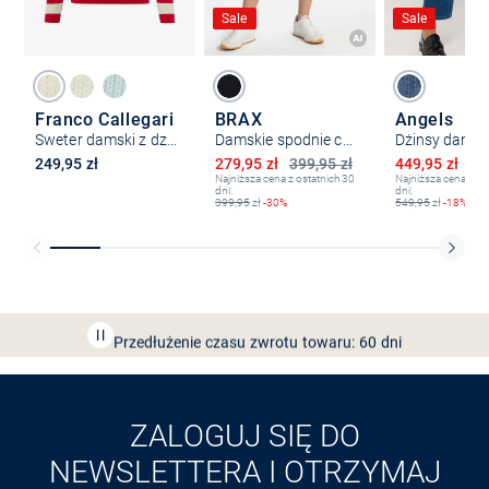
Sale
Sale
Franco Callegari
BRAX
Angels
Sweter damski z dzianiny
Damskie spodnie capri - Mary C
Dżinsy damski
Obniżona cena
Obniżona ce
249,95 zł
279,95 zł
399,95 zł
449,95 zł
54
Najniższa cena z ostatnich 30
Najniższa cena z os
dni:
dni:
399,95
zł
-30%
549,95
zł
-18%
Bezpłatna dostawa z Friends
CLUB
Przedłużenie czasu zwrotu towaru: 60 dni
Odkryj aplikację VAN
GRAAF
ZALOGUJ SIĘ DO
NEWSLETTERA I OTRZYMAJ