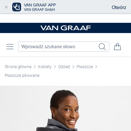
VAN GRAAF APP
Otwórz
VAN GRAAF GmbH
Przjedź do głównej zawartości
Strona główna
Kobiety
Odzież
Płaszcze
Płaszcze pikowane