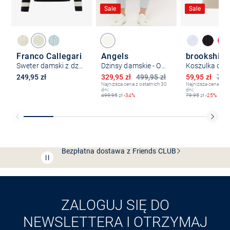
Sale
Sale
Franco Callegari
Angels
brookshire
Sweter damski z dzianiny
Dżinsy damskie - Ornella Sporty
Koszulka da
Obniżona cena
Obniżona ce
249,95 zł
329,95 zł
499,95 zł
59,95 zł
79,9
Najniższa cena z ostatnich 30
Najniższa cena z os
dni:
dni:
499,95
zł
-34%
79,95
zł
-25%
Bezpłatna dostawa z Friends
CLUB
Przedłużenie czasu zwrotu towaru: 60 dni
Odkryj aplikację VAN
GRAAF
ZALOGUJ SIĘ DO
NEWSLETTERA I OTRZYMAJ