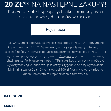
20 ZŁ**
NA NASTĘPNE ZAKUPY!
Korzystaj z ofert specjalnych, akcji promocyjnych
oraz najnowszych trendów w modzie.
Rejestracja
Tak, wyrażam zgodę na subskrypcję newslettera VAN GRAAF i otrzymanie
kuponu wartości 20 zł*. Zapoznałem/łam się z polityką prywatności, a w
szczególności z informacją dotyczącą subskrybcji newslettera VAN GRAAF i
wyrażam zgodę na jego otrzymywanie.
Rezygnacja
. jest możliwa w każdej
chwili (patrz:
Polityka prywatności
). **Państwa kod promocyjny może być
wykorzystany tylko jeden raz i jest ważny 4 tygodnie od daty wystawienia.
Minimalna wartość zamówienia wynosi 100 zł Prosimy o wprowadzenie
kuponu na ostatnim etapie składania zamówienia.
KATEGORIE
MARKI