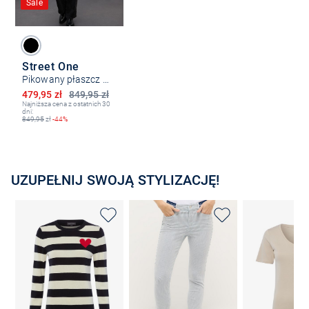
Sale
Street One
Pikowany płaszcz damski
Obniżona cena
479,95 zł
849,95 zł
Najniższa cena z ostatnich 30
dni:
849,95
zł
-44%
UZUPEŁNIJ SWOJĄ STYLIZACJĘ!