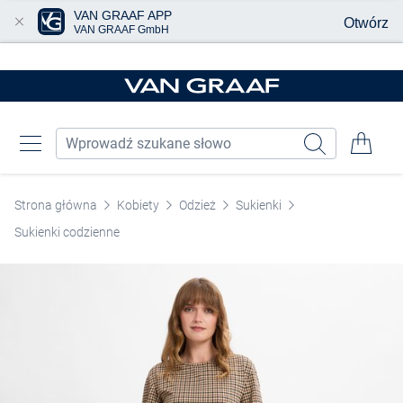
VAN GRAAF APP
Otwórz
VAN GRAAF GmbH
Przjedź do głównej zawartości
Strona główna
Kobiety
Odzież
Sukienki
Sukienki codzienne