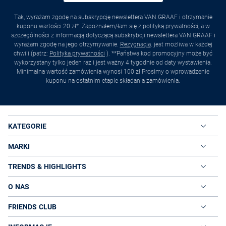
Tak, wyrażam zgodę na subskrypcję newslettera VAN GRAAF i otrzymanie
kuponu wartości 20 zł*. Zapoznałem/łam się z polityką prywatności, a w
szczególności z informacją dotyczącą subskrybcji newslettera VAN GRAAF i
wyrażam zgodę na jego otrzymywanie.
Rezygnacja
. jest możliwa w każdej
chwili (patrz:
Polityka prywatności
). **Państwa kod promocyjny może być
wykorzystany tylko jeden raz i jest ważny 4 tygodnie od daty wystawienia.
Minimalna wartość zamówienia wynosi 100 zł Prosimy o wprowadzenie
kuponu na ostatnim etapie składania zamówienia.
KATEGORIE
MARKI
TRENDS & HIGHLIGHTS
O NAS
FRIENDS CLUB