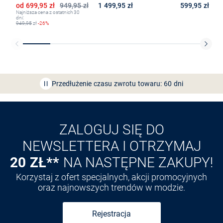
Obniżona cena
od 699,95 zł
949,95 zł
1 499,95 zł
599,95 zł
Najniższa cena z ostatnich 30
dni:
949,95
zł
-26%
Bezpłatna dostawa z Friends
CLUB
Przedłużenie czasu zwrotu towaru: 60 dni
Odkryj aplikację VAN
GRAAF
ZALOGUJ SIĘ DO
NEWSLETTERA I OTRZYMAJ
20 ZŁ**
NA NASTĘPNE ZAKUPY!
Korzystaj z ofert specjalnych, akcji promocyjnych
oraz najnowszych trendów w modzie.
Rejestracja