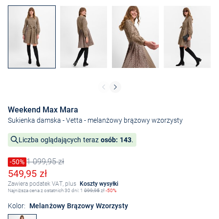
Weekend Max Mara
Sukienka damska - Vetta
- melanżowy brązowy wzorzysty
Liczba oglądających teraz
osób: 143
.
1 099,95 zł
Cena obniżona o
-50%
Stara cena
Obniżona cena
549,95 zł
Zawiera podatek VAT, plus
Koszty wysyłki
Najniższa cena z ostatnich 30 dni: 1
099,95
zł
-50%
Kolor:
Melanżowy Brązowy Wzorzysty