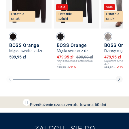
Sale
Sale
Ostatnie
Ostatnie
Ostatnie
sztuki
sztuki
sztuki
BOSS Orange
BOSS Orange
BOSS Oran
Męski sweter z dzianiny z zawartością kaszmiru - Kanovano
Męski sweter z dzianiny - Avac
Dżinsy męskie
Obniżona cena
Obniżona ce
599,95 zł
479,95 zł
699,99 zł
479,95 zł
69
Najniższa cena z ostatnich 30
Najniższa cena z os
dni:
dni:
699,99
zł
-31%
699,95
zł
-31%
Bezpłatna dostawa z Friends
CLUB
Przedłużenie czasu zwrotu towaru: 60 dni
Odkryj aplikację VAN
GRAAF
ZALOGUJ SIĘ DO