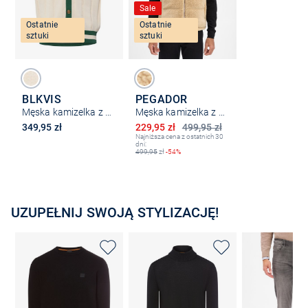
Sale
Ostatnie
Ostatnie
sztuki
sztuki
BLKVIS
PEGADOR
Męska kamizelka z dzianiny
Męska kamizelka z pluszowego futra - Landin
Obniżona cena
349,95 zł
229,95 zł
499,95 zł
Najniższa cena z ostatnich 30
dni:
499,95
zł
-54%
UZUPEŁNIJ SWOJĄ STYLIZACJĘ!