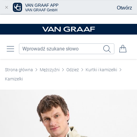
VAN GRAAF APP
Otwórz
VAN GRAAF GmbH
Przjedź do głównej zawartości
Strona główna
Mężczyźni
Odzież
Kurtki i kamizelki
Kamizelki