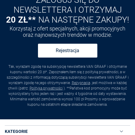
NEWSLETTERA I OTRZYMAJ
20 ZŁ**
NA NASTĘPNE ZAKUPY!
Korzystaj z ofert specjalnych, akcji promocyjnych
oraz najnowszych trendów w modzie.
Rejestracja
Tak, wyrażam zgodę na subskrypcję newslettera VAN GRAAF i otrzymanie
kuponu wartości 20 zł*. Zapoznałem/łam się z polityką prywatności, a w
szczególności z informacją dotyczącą subskrybcji newslettera VAN GRAAF i
wyrażam zgodę na jego otrzymywanie.
Rezygnacja
. jest możliwa w każdej
chwili (patrz:
Polityka prywatności
). **Państwa kod promocyjny może być
wykorzystany tylko jeden raz i jest ważny 4 tygodnie od daty wystawienia.
Minimalna wartość zamówienia wynosi 100 zł Prosimy o wprowadzenie
kuponu na ostatnim etapie składania zamówienia.
KATEGORIE