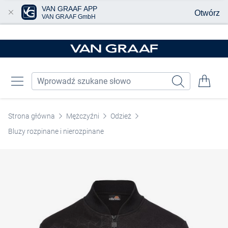
VAN GRAAF APP
Otwórz
VAN GRAAF GmbH
Przjedź do głównej zawartości
Strona główna
Mężczyźni
Odzież
Bluzy rozpinane i nierozpinane