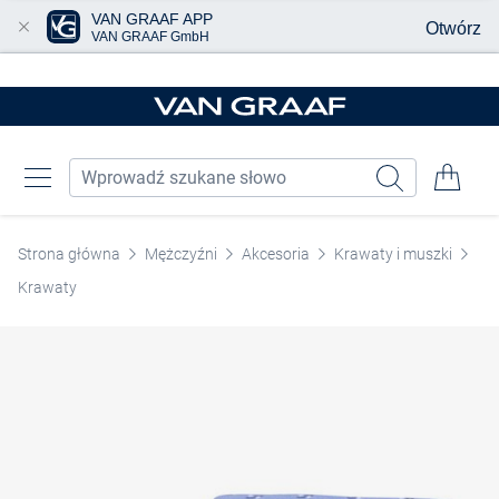
VAN GRAAF APP
Otwórz
VAN GRAAF GmbH
Przjedź do głównej zawartości
Strona główna
Mężczyźni
Akcesoria
Krawaty i muszki
Krawaty