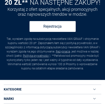
20 ZŁ**
NA NASTĘPNE ZAKUPY!
Korzystaj z ofert specjalnych, akcji promocyjnych
oraz najnowszych trendów w modzie.
Rejestracja
Tak, wyrażam zgodę na subskrypcję newslettera VAN GRAAF i otrzymanie
kuponu wartości 20 zł*. Zapoznałem/łam się z polityką prywatności, a w
szczególności z informacją dotyczącą subskrybcji newslettera VAN GRAAF i
wyrażam zgodę na jego otrzymywanie.
Rezygnacja
. jest możliwa w każdej
chwili (patrz:
Polityka prywatności
). **Państwa kod promocyjny może być
wykorzystany tylko jeden raz i jest ważny 4 tygodnie od daty wystawienia.
Minimalna wartość zamówienia wynosi 100 zł Prosimy o wprowadzenie
kuponu na ostatnim etapie składania zamówienia.
KATEGORIE
MARKI