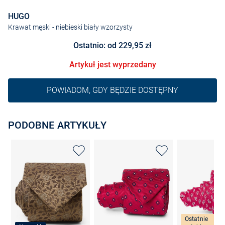
HUGO
Krawat męski
- niebieski biały wzorzysty
Ostatnio: od 229,95 zł
Artykuł jest wyprzedany
POWIADOM, GDY BĘDZIE DOSTĘPNY
PODOBNE ARTYKUŁY
Ostatnie