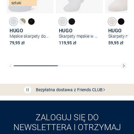
sztuki
HUGO
HUGO
HUGO
Męskie skarpety do trampek w 3-paku
Skarpety męskie w 3-paku
79,95 zł
119,95 zł
59,95 zł
Bezpłatna dostawa z Friends
CLUB
Przedłużenie czasu zwrotu towaru: 60 dni
Odkryj aplikację VAN
GRAAF
ZALOGUJ SIĘ DO
NEWSLETTERA I OTRZYMAJ