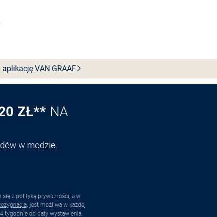
Wybierz rozmiar
 aplikację VAN
GRAAF
20 ZŁ**
NA
endów w modzie.
ię z polityką prywatności, a w
ezygnacja
. jest możliwa w każdej
4 tygodnie od daty wystawienia.