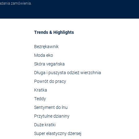
adania zamówienia.
Trends & Highlights
Bezrękawnik
Moda eko
Skóra vegańska
Długa i puszysta odzież wierzchnia
Powrót do pracy
Kratka
Teddy
Sentyment do lnu
Przytulne dzianiny
Duże kratki
Super elastyczny dżersej