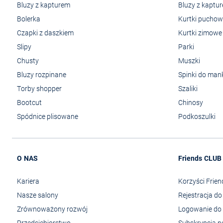
Bluzy z kapturem
Bluzy z kaptu
Bolerka
Kurtki pucho
Czapki z daszkiem
Kurtki zimowe
Slipy
Parki
Chusty
Muszki
Bluzy rozpinane
Spinki do man
Torby shopper
Szaliki
Bootcut
Chinosy
Spódnice plisowane
Podkoszulki
O NAS
Friends CLUB
Kariera
Korzyści Frie
Nasze salony
Rejestracja d
Zrównoważony rozwój
Logowanie do 
Przedsiębiorstwo
Subskrypcja n