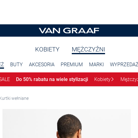
KOBIETY
MĘŻCZYŹNI
EŻ
BUTY
AKCESORIA
PREMIUM
MARKI
WYPRZEDA
SALE
Do 50% rabatu na wiele stylizacji
Kobiety
Mężczy
Kurtki wełniane