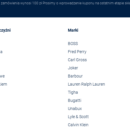
 zamówienia wynosi 100 zł Prosimy o wprowadzenie kuponu na ostatnim etapie skł
czyźni
Marki
BOSS
wa
Fred Perry
Carl Gross
Joker
owe
Barbour
kiem
Lauren Ralph Lauren
Tigha
Bugatti
Unabux
Lyle & Scott
Calvin Klein