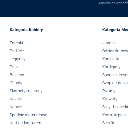
Minimalna wartość
Kategoria Kobiety
Kategoria Mę
Torebki
Japonki
Portfele
Odzież domo
Legginsy
Kamizelki
Paski
Kardigany
Baleriny
Spodnie dres
Chusty
Czapki z dasz
Skarpety i rajstopy
Pizamy
Kozaki
Krawaty
Kapcie
Slipy i bokserki
Spodnie materiałowe
Koszulki polo
Kurtki z kapturem
Slim fit