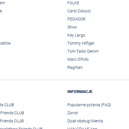
rem
FALKE
we
Carlo Colucci
PEGADOR
Shiwi
Key Largo
kietów
Tommy Hilfiger
Tom Tailor Denim
Marc O'Polo
Ragman
INFORMACJE
nds CLUB
Popularne pytania (FAQ)
o Friends CLUB
Zwrot
Friends CLUB
Dział obsługi klienta
ewslettera Friends CLUB
VAN GRAAF App