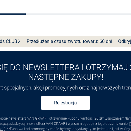
Wybierz rozmiar
Wybierz rozmiar
nds
CLUB
Przedłużenie czasu zwrotu towaru: 60 dni
Odkryj
SIĘ DO NEWSLETTERA I OTRZYMAJ
NASTĘPNE ZAKUPY!
ert specjalnych, akcji promocyjnych oraz najnowszych tr
Rejestracja
pcję newslettera VAN GRAAF i otrzymanie kuponu wartości 20 zł*. Zapoznałem/łam s
yczącą subskrybcji newslettera VAN GRAAF i wyrażam zgodę na jego otrzymywanie.
R
ci
). **Państwa kod promocyjny może być wykorzystany tylko jeden raz i jest ważny 