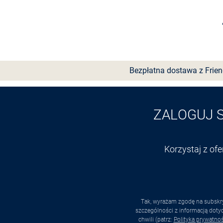
Wybierz rozmiar
Bezpłatna dostawa z Frie
ZALOGUJ 
Korzystaj z of
Tak, wyrażam zgodę na subskry
szczególności z informacją dot
chwili (patrz:
Polityka prywatnoś