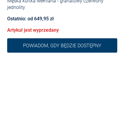
Męska kurtka wełniana
- granatowy czerwony
jednolity
Ostatnio: od 649,95 zł
Artykuł jest wyprzedany
POWIADOM, GDY BĘDZIE DOSTĘPNY