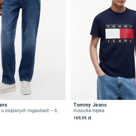
ans
Tommy Jeans
Męskie dżinsy o zwężanych nogawkach – Sonny
Koszulka męska
169,95 zł