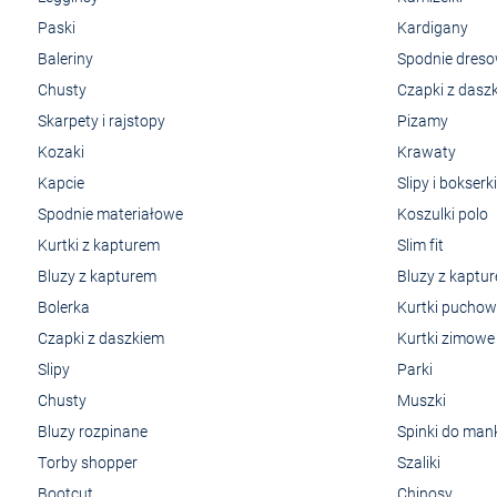
Paski
Kardigany
Baleriny
Spodnie dres
Chusty
Czapki z dasz
Skarpety i rajstopy
Pizamy
Kozaki
Krawaty
Kapcie
Slipy i bokserki
Spodnie materiałowe
Koszulki polo
Kurtki z kapturem
Slim fit
Bluzy z kapturem
Bluzy z kaptu
Bolerka
Kurtki pucho
Czapki z daszkiem
Kurtki zimowe
Slipy
Parki
Chusty
Muszki
Bluzy rozpinane
Spinki do man
Torby shopper
Szaliki
Bootcut
Chinosy