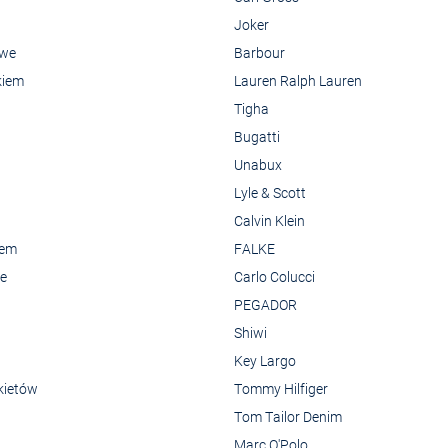
Joker
owe
Barbour
kiem
Lauren Ralph Lauren
Tigha
Bugatti
Unabux
Lyle & Scott
Calvin Klein
rem
FALKE
we
Carlo Colucci
PEGADOR
Shiwi
Key Largo
kietów
Tommy Hilfiger
Tom Tailor Denim
Marc O'Polo