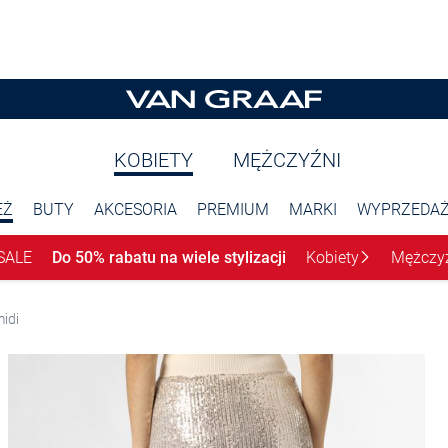
KOBIETY
MĘŻCZYŹNI
EŻ
BUTY
AKCESORIA
PREMIUM
MARKI
WYPRZEDA
SALE
Do 50% rabatu na wiele stylizacji
Kobiety
Mężczy
idi