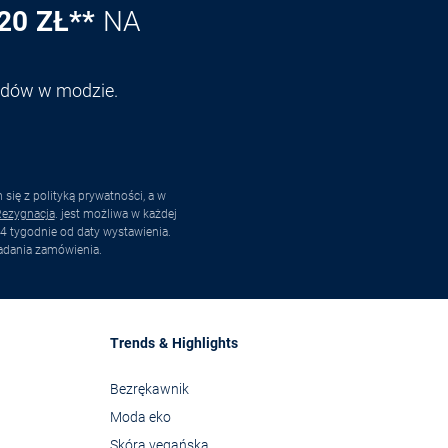
20 ZŁ**
NA
endów w modzie.
ię z polityką prywatności, a w
ezygnacja
. jest możliwa w każdej
4 tygodnie od daty wystawienia.
adania zamówienia.
Trends & Highlights
Bezrękawnik
Moda eko
Skóra vegańska