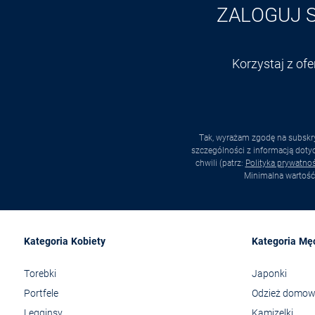
ZALOGUJ 
Korzystaj z of
Tak, wyrażam zgodę na subskry
szczególności z informacją dot
chwili (patrz:
Polityka prywatnoś
Minimalna wartość
Kategoria Kobiety
Kategoria Mę
Torebki
Japonki
Portfele
Odzież domo
Legginsy
Kamizelki