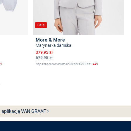
Sale
More & More
Marynarka damska
Obniżona cena
379,95 zł
679,95 zł
0%
Najniższa cena z ostatnich 30 dni:
679,95
zł
-44%
Wybierz rozmiar
 aplikację VAN
GRAAF