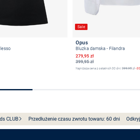
Sale
Opus
Ilesso
Bluzka damska - Filandra
Obniżona cena
279,95 zł
399,95 zł
Najniższa cena z ostatnich 30 dni:
399,95
zł
-3
Wybierz rozmiar
Wybierz rozmiar
nds
CLUB
Przedłużenie czasu zwrotu towaru: 60 dni
Odkryj