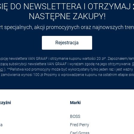
SIĘ DO NEWSLETTERA I OTRZYMAJ
NASTĘPNE ZAKUPY!
ert specjalnych, akcji promocyjnych oraz najnowszych tr
Rejestracja
pcję newslettera VAN GRAAF i otrzymanie kuponu wartości 20 zł*. Zapoznałem/łam s
yczącą subskrybcji newslettera VAN GRAAF i wyrażam zgodę na jego otrzymywanie.
R
ci
). **Państwa kod promocyjny może być wykorzystany tylko jeden raz i jest ważny 
 zamówienia wynosi 100 zł Prosimy o wprowadzenie kuponu na ostatnim etapie skł
czyźni
Marki
BOSS
wa
Fred Perry
Carl Gross