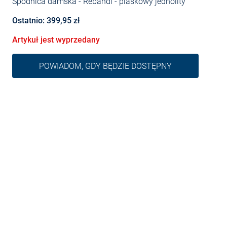
Spódnica damska - Rebandi
- piaskowy jednolity
Ostatnio: 399,95 zł
Artykuł jest wyprzedany
POWIADOM, GDY BĘDZIE DOSTĘPNY