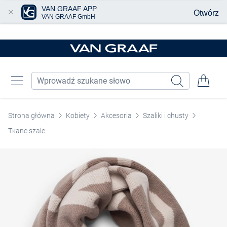
VAN GRAAF APP
Otwórz
VAN GRAAF GmbH
Przjedź do głównej zawartości
Strona główna
Kobiety
Akcesoria
Szaliki i chusty
Tkane szale