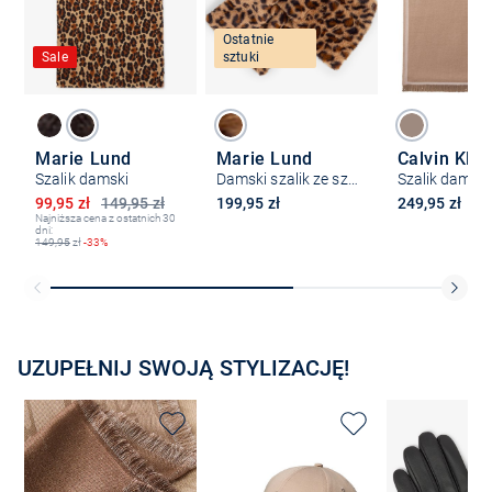
Ostatnie
Sale
sztuki
Marie Lund
Marie Lund
Calvin Klei
Szalik damski
Damski szalik ze sztucznego futra
Szalik damski
Obniżona cena
99,95 zł
149,95 zł
199,95 zł
249,95 zł
Najniższa cena z ostatnich 30
dni:
149,95
zł
-33%
UZUPEŁNIJ SWOJĄ STYLIZACJĘ!