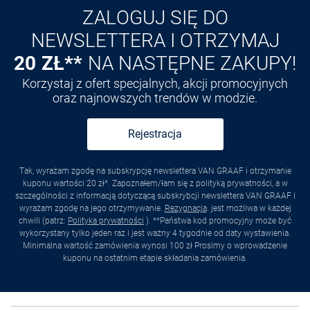
ZALOGUJ SIĘ DO
NEWSLETTERA I OTRZYMAJ
20 ZŁ**
NA NASTĘPNE ZAKUPY!
Korzystaj z ofert specjalnych, akcji promocyjnych
oraz najnowszych trendów w modzie.
Rejestracja
Tak, wyrażam zgodę na subskrypcję newslettera VAN GRAAF i otrzymanie
kuponu wartości 20 zł*. Zapoznałem/łam się z polityką prywatności, a w
szczególności z informacją dotyczącą subskrybcji newslettera VAN GRAAF i
wyrażam zgodę na jego otrzymywanie.
Rezygnacja
. jest możliwa w każdej
chwili (patrz:
Polityka prywatności
). **Państwa kod promocyjny może być
wykorzystany tylko jeden raz i jest ważny 4 tygodnie od daty wystawienia.
Minimalna wartość zamówienia wynosi 100 zł Prosimy o wprowadzenie
kuponu na ostatnim etapie składania zamówienia.