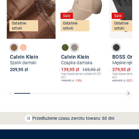
Sale
Sale
Ostatnie
Ostatnie
Ostatnie
sztuki
sztuki
sztuki
Calvin Klein
Calvin Klein
BOSS Oran
Szalik damski
Czapka damska
Obniżona cena
Obniżona ce
209,95 zł
139,95 zł
169,95 zł
279,95 zł
40
Najniższa cena z ostatnich 30
Najniższa cena z os
dni:
dni:
169,95
zł
-18%
409,95
zł
-32%
Bezpłatna dostawa z Friends
CLUB
Przedłużenie czasu zwrotu towaru: 60 dni
Odkryj aplikację VAN
GRAAF