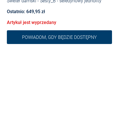
Sweter damski - Sesty_B
- seledynowy jednolity
Ostatnio: 649,95 zł
Artykuł jest wyprzedany
POWIADOM, GDY BĘDZIE DOSTĘPNY