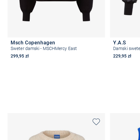
Msch Copenhagen
Y.A.S
Sweter damski - MSCHMercy East
Damski swete
299,95 zł
229,95 zł
Wybierz rozmiar