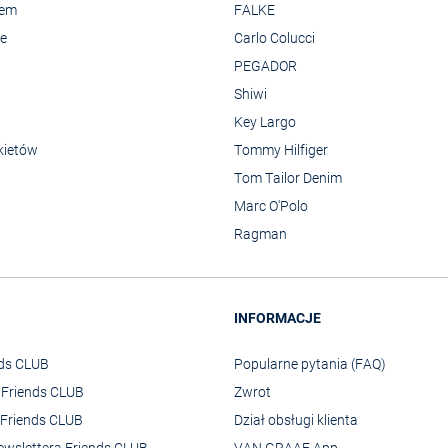
rem
FALKE
we
Carlo Colucci
PEGADOR
Shiwi
Key Largo
kietów
Tommy Hilfiger
Tom Tailor Denim
Marc O'Polo
Ragman
INFORMACJE
nds CLUB
Popularne pytania (FAQ)
o Friends CLUB
Zwrot
Friends CLUB
Dział obsługi klienta
ewslettera Friends CLUB
VAN GRAAF App