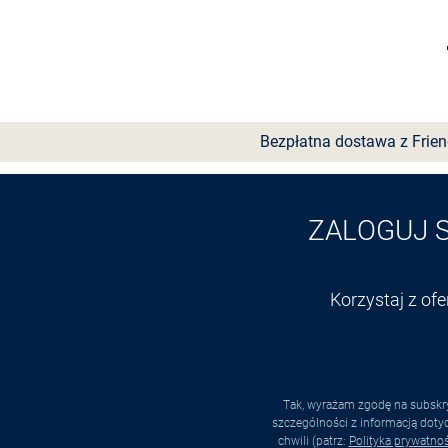
Wybierz rozmiar
Bezpłatna dostawa z Frie
ZALOGUJ 
Korzystaj z of
Tak, wyrażam zgodę na subskry
szczególności z informacją dot
chwili (patrz:
Polityka prywatnoś