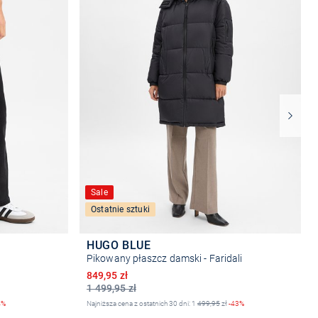
Sale
Ostatnie sztuki
HUGO BLUE
Pikowany płaszcz damski - Faridali
Obniżona cena
849,95 zł
1 499,95 zł
4%
Najniższa cena z ostatnich 30 dni: 1
499,95
zł
-43%