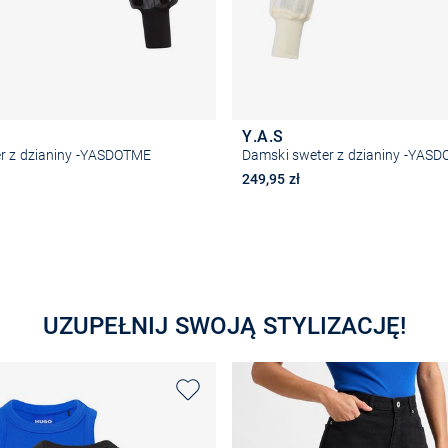
Y.A.S
r z dzianiny -YASDOTME
Damski sweter z dzianiny -YAS
249,95 zł
Wybierz rozmiar
Wybierz rozmiar
UZUPEŁNIJ SWOJĄ STYLIZACJĘ!