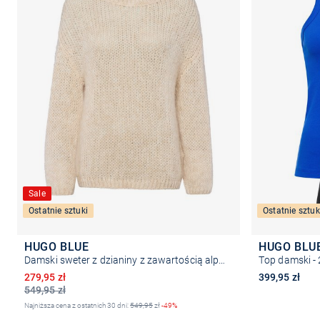
Sale
Ostatnie sztuki
Ostatnie sztuk
HUGO BLUE
HUGO BLU
Damski sweter z dzianiny z zawartością alpaki - Slookina
Top damski - 
Obniżona cena
279,95 zł
399,95 zł
549,95 zł
Najniższa cena z ostatnich 30 dni:
549,95
zł
-49%