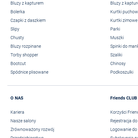
Bluzy z kapturem
Bluzy z kaptu
Bolerka
Kurtki pucho
Czapki z daszkiem
Kurtki zimowe
Slipy
Parki
Chusty
Muszki
Bluzy rozpinane
Spinki do man
Torby shopper
Szaliki
Bootcut
Chinosy
Spódnice plisowane
Podkoszulki
O NAS
Friends CLUB
Kariera
Korzyści Frie
Nasze salony
Rejestracja d
Zrównoważony rozwój
Logowanie do 
Przedsiębiorstwo
Subskrypcja n