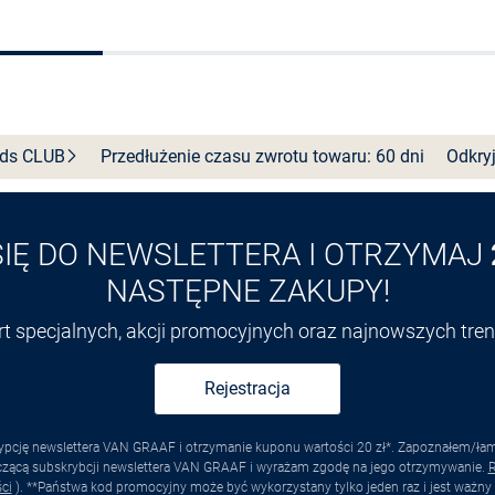
Wybierz rozmiar
Wybierz rozmiar
nds
CLUB
Przedłużenie czasu zwrotu towaru: 60 dni
Odkryj
SIĘ DO NEWSLETTERA I OTRZYMAJ
NASTĘPNE ZAKUPY!
ert specjalnych, akcji promocyjnych oraz najnowszych tr
Rejestracja
pcję newslettera VAN GRAAF i otrzymanie kuponu wartości 20 zł*. Zapoznałem/łam s
yczącą subskrybcji newslettera VAN GRAAF i wyrażam zgodę na jego otrzymywanie.
R
ci
). **Państwa kod promocyjny może być wykorzystany tylko jeden raz i jest ważny 