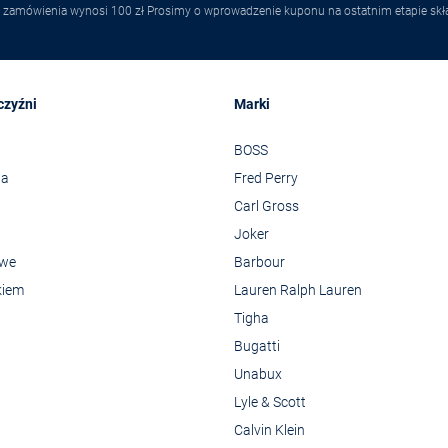
 zamówienia wynosi 100 zł Prosimy o wprowadzenie kuponu na ostatnim etapie skł
czyźni
Marki
BOSS
wa
Fred Perry
Carl Gross
Joker
owe
Barbour
kiem
Lauren Ralph Lauren
Tigha
Bugatti
Unabux
Lyle & Scott
Calvin Klein