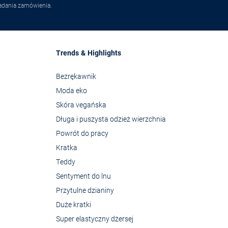
adania zamówienia.
Trends & Highlights
Bezrękawnik
Moda eko
Skóra vegańska
Długa i puszysta odzież wierzchnia
Powrót do pracy
Kratka
Teddy
Sentyment do lnu
Przytulne dzianiny
Duże kratki
Super elastyczny dżersej