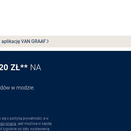
Wybierz rozmiar
 aplikację VAN
GRAAF
20 ZŁ**
NA
endów w modzie.
ię z polityką prywatności, a w
ezygnacja
. jest możliwa w każdej
4 tygodnie od daty wystawienia.