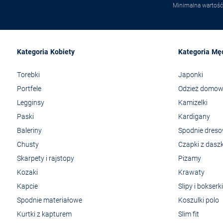
Minimalna wartość
Kategoria Kobiety
Kategoria Mę
Torebki
Japonki
Portfele
Odzież domo
Legginsy
Kamizelki
Paski
Kardigany
Baleriny
Spodnie dres
Chusty
Czapki z dasz
Skarpety i rajstopy
Pizamy
Kozaki
Krawaty
Kapcie
Slipy i bokserki
Spodnie materiałowe
Koszulki polo
Kurtki z kapturem
Slim fit