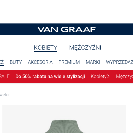
KOBIETY
MĘŻCZYŹNI
EŻ
BUTY
AKCESORIA
PREMIUM
MARKI
WYPRZEDA
SALE
Do 50% rabatu na wiele stylizacji
Kobiety
Mężczy
weter