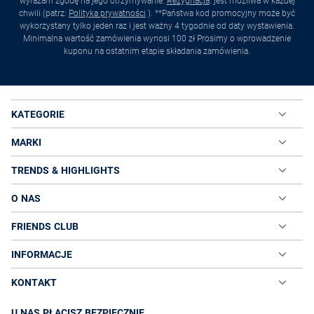
wyrażam zgodę na jego otrzymywanie.
Rezygnacja
. jest możliwa w każdej
chwili (patrz:
Polityka prywatności
). **Państwa kod promocyjny może być
wykorzystany tylko jeden raz i jest ważny 4 tygodnie od daty wystawienia.
Minimalna wartość zamówienia wynosi 100 zł Prosimy o wprowadzenie
kuponu na ostatnim etapie składania zamówienia.
KATEGORIE
MARKI
TRENDS & HIGHLIGHTS
O NAS
FRIENDS CLUB
INFORMACJE
KONTAKT
U NAS PŁACISZ BEZPIECZNIE