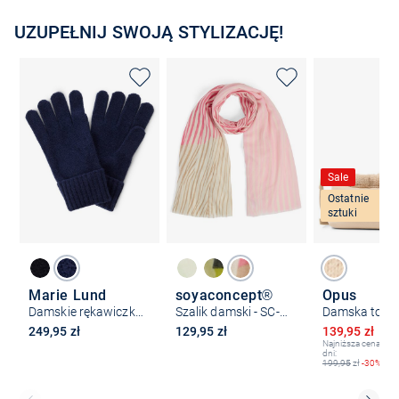
UZUPEŁNIJ SWOJĄ STYLIZACJĘ!
Sale
Ostatnie
sztuki
Marie Lund
soyaconcept®
Opus
Damskie rękawiczki z czystego kaszmiru
Szalik damski - SC-Canna
Obniżona ce
249,95 zł
129,95 zł
139,95 zł
19
Najniższa cena z os
dni:
199,95
zł
-30%