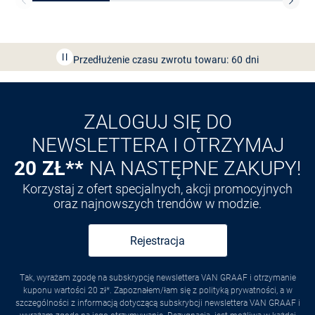
Bezpłatna dostawa z Friends
CLUB
Przedłużenie czasu zwrotu towaru: 60 dni
Odkryj aplikację VAN
GRAAF
ZALOGUJ SIĘ DO
NEWSLETTERA I OTRZYMAJ
20 ZŁ**
NA NASTĘPNE ZAKUPY!
Korzystaj z ofert specjalnych, akcji promocyjnych
oraz najnowszych trendów w modzie.
Rejestracja
Tak, wyrażam zgodę na subskrypcję newslettera VAN GRAAF i otrzymanie
kuponu wartości 20 zł*. Zapoznałem/łam się z polityką prywatności, a w
szczególności z informacją dotyczącą subskrybcji newslettera VAN GRAAF i