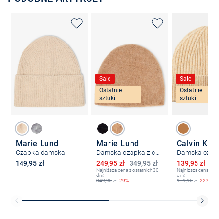
Sale
Sale
Ostatnie
Ostatnie
sztuki
sztuki
Marie Lund
Marie Lund
Calvin Klei
Czapka damska
Damska czapka z czystego kaszmiru
Obniżona cena
Obniżona ce
149,95 zł
249,95 zł
349,95 zł
139,95 zł
17
Najniższa cena z ostatnich 30
Najniższa cena z os
dni:
dni:
349,95
zł
-29%
179,95
zł
-22%