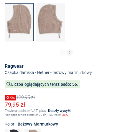
Ragwear
Czapka damska - Hether
- beżowy marmurkowy
Liczba oglądających teraz
osób: 56
.
129,95 zł
Cena obniżona o
-38%
Stara cena
Obniżona cena
79,95 zł
Zawiera podatek VAT, plus
Koszty wysyłki
Najniższa cena z ostatnich 30 dni:
129,95
zł
-38%
Kolor:
Beżowy Marmurkowy