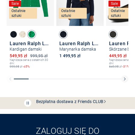
Sale
Sale
Ostatnie
Ostatnie
Ostatnie
sztuki
sztuki
sztuki
Lauren Ralph Lauren
Lauren Ralph Lauren
Kardigan damski
Marynarka damska
Obniżona cena
Obniżona ce
549,95 zł
999,95 zł
1 499,95 zł
449,95 zł
64
Najniższa cena z ostatnich 30
Najniższa cena z os
dni:
dni:
999,95
zł
-45%
649,95
zł
-31%
Bezpłatna dostawa z Friends
CLUB
Przedłużenie czasu zwrotu towaru: 60 dni
Odkryj aplikację VAN
GRAAF
ZALOGUJ SIĘ DO