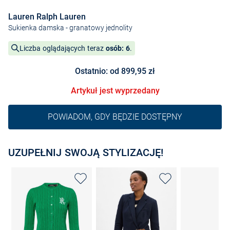
Lauren Ralph Lauren
Sukienka damska
- granatowy jednolity
Liczba oglądających teraz
osób: 6
.
Ostatnio: od 899,95 zł
Artykuł jest wyprzedany
POWIADOM, GDY BĘDZIE DOSTĘPNY
UZUPEŁNIJ SWOJĄ STYLIZACJĘ!