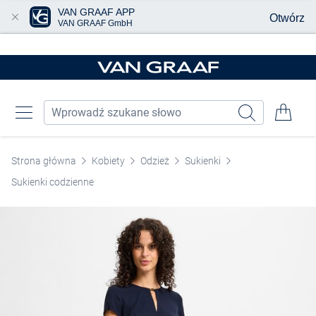
VAN GRAAF APP
Otwórz
VAN GRAAF GmbH
Przjedź do głównej zawartości
Strona główna
Kobiety
Odzież
Sukienki
Sukienki codzienne