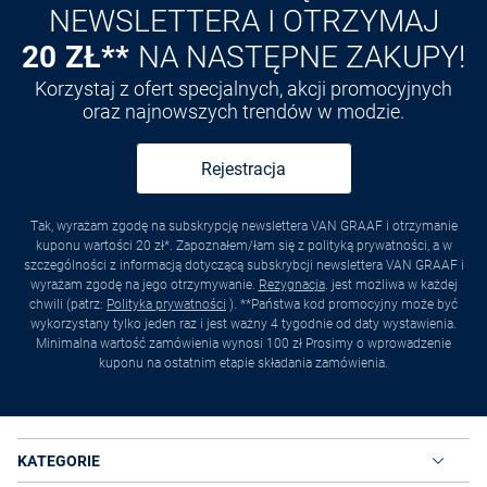
NEWSLETTERA I OTRZYMAJ
20 ZŁ**
NA NASTĘPNE ZAKUPY!
Korzystaj z ofert specjalnych, akcji promocyjnych
oraz najnowszych trendów w modzie.
Rejestracja
Tak, wyrażam zgodę na subskrypcję newslettera VAN GRAAF i otrzymanie
kuponu wartości 20 zł*. Zapoznałem/łam się z polityką prywatności, a w
szczególności z informacją dotyczącą subskrybcji newslettera VAN GRAAF i
wyrażam zgodę na jego otrzymywanie.
Rezygnacja
. jest możliwa w każdej
chwili (patrz:
Polityka prywatności
). **Państwa kod promocyjny może być
wykorzystany tylko jeden raz i jest ważny 4 tygodnie od daty wystawienia.
Minimalna wartość zamówienia wynosi 100 zł Prosimy o wprowadzenie
kuponu na ostatnim etapie składania zamówienia.
KATEGORIE