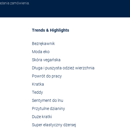
adania zamówienia.
Trends & Highlights
Bezrękawnik
Moda eko
Skóra vegańska
Długa i puszysta odzież wierzchnia
Powrót do pracy
Kratka
Teddy
Sentyment do lnu
Przytulne dzianiny
Duże kratki
Super elastyczny dżersej