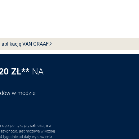
Wybierz rozmiar
 aplikację VAN
GRAAF
20 ZŁ**
NA
endów w modzie.
ię z polityką prywatności, a w
ezygnacja
. jest możliwa w każdej
4 tygodnie od daty wystawienia.