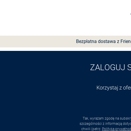
Wybierz rozmiar
Bezpłatna dostawa z Frie
ZALOGUJ 
Korzystaj z of
Tak, wyrażam zgodę na subskry
szczególności z informacją dot
chwili (patrz:
Polityka prywatnoś