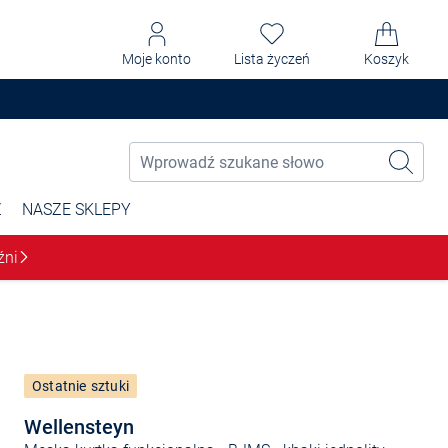
Moje konto
Lista życzeń
Koszyk
Ż
NASZE SKLEPY
źni
Ostatnie sztuki
Wellensteyn