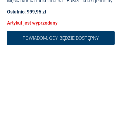
Męska kurtka funkcjonalna - BJMS
- khaki jednolity
Ostatnio: 999,95 zł
Artykuł jest wyprzedany
POWIADOM, GDY BĘDZIE DOSTĘPNY