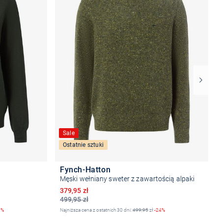
Sale
Ostatnie sztuki
Fynch-Hatton
Męski wełniany sweter z zawartością alpaki
Obniżona cena
379,95 zł
499,95 zł
0%
Najniższa cena z ostatnich 30 dni:
499,95
zł
-24%