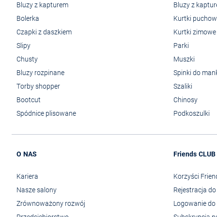
Bluzy z kapturem
Bluzy z kaptu
Bolerka
Kurtki pucho
Czapki z daszkiem
Kurtki zimowe
Slipy
Parki
Chusty
Muszki
Bluzy rozpinane
Spinki do man
Torby shopper
Szaliki
Bootcut
Chinosy
Spódnice plisowane
Podkoszulki
O NAS
Friends CLUB
Kariera
Korzyści Frie
Nasze salony
Rejestracja d
Zrównoważony rozwój
Logowanie do 
Przedsiębiorstwo
Subskrypcja n