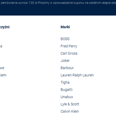
 zamówienia wynosi 100 zł Prosimy o wprowadzenie kuponu na ostatnim etapie skł
czyźni
Marki
BOSS
wa
Fred Perry
Carl Gross
Joker
owe
Barbour
kiem
Lauren Ralph Lauren
Tigha
Bugatti
Unabux
Lyle & Scott
Calvin Klein