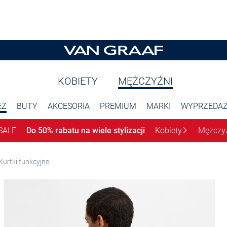
KOBIETY
MĘŻCZYŹNI
EŻ
BUTY
AKCESORIA
PREMIUM
MARKI
WYPRZEDA
SALE
Do 50% rabatu na wiele stylizacji
Kobiety
Mężczy
Kurtki funkcyjne