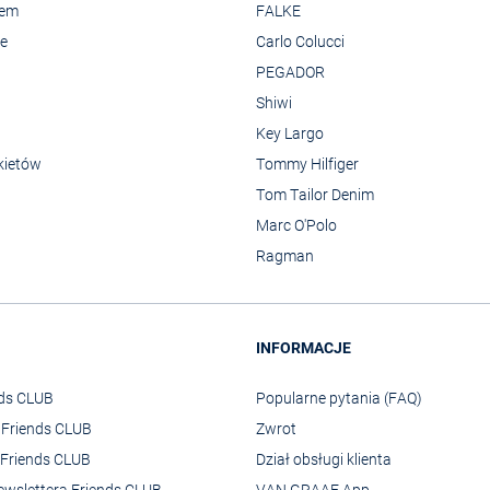
rem
FALKE
we
Carlo Colucci
PEGADOR
Shiwi
Key Largo
kietów
Tommy Hilfiger
Tom Tailor Denim
Marc O'Polo
Ragman
INFORMACJE
nds CLUB
Popularne pytania (FAQ)
o Friends CLUB
Zwrot
Friends CLUB
Dział obsługi klienta
ewslettera Friends CLUB
VAN GRAAF App