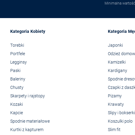
Minimalna wartość
Kategoria Kobiety
Kategoria Mę
Torebki
Japonki
Portfele
Odzież domo
Legginsy
Kamizelki
Paski
Kardigany
Baleriny
Spodnie dres
Chusty
Czapki z dasz
Skarpety i rajstopy
Pizamy
Kozaki
Krawaty
Kapcie
Slipy i bokserki
Spodnie materiałowe
Koszulki polo
Kurtki z kapturem
Slim fit