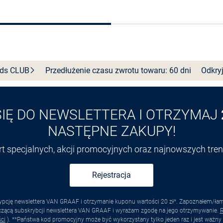
Wybierz rozmiar
Wybierz rozmiar
nds
CLUB
Przedłużenie czasu zwrotu towaru: 60 dni
Odkryj
SIĘ DO NEWSLETTERA I OTRZYMAJ
NASTĘPNE ZAKUPY!
ert specjalnych, akcji promocyjnych oraz najnowszych tr
Rejestracja
pcję newslettera VAN GRAAF i otrzymanie kuponu wartości 20 zł*. Zapoznałem/łam s
yczącą subskrybcji newslettera VAN GRAAF i wyrażam zgodę na jego otrzymywanie.
R
ci
). **Państwa kod promocyjny może być wykorzystany tylko jeden raz i jest ważny 