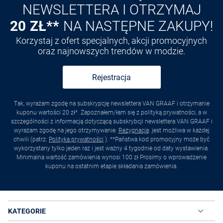
NEWSLETTERA I OTRZYMAJ
20 ZŁ**
NA NASTĘPNE ZAKUPY!
Korzystaj z ofert specjalnych, akcji promocyjnych
oraz najnowszych trendów w modzie.
Rejestracja
Tak, wyrażam zgodę na subskrypcję newslettera VAN GRAAF i otrzymanie
kuponu wartości 20 zł*. Zapoznałem/łam się z polityką prywatności, a w
szczególności z informacją dotyczącą subskrybcji newslettera VAN GRAAF i
wyrażam zgodę na jego otrzymywanie.
Rezygnacja
. jest możliwa w każdej
chwili (patrz:
Polityka prywatności
). **Państwa kod promocyjny może być
wykorzystany tylko jeden raz i jest ważny 4 tygodnie od daty wystawienia.
Minimalna wartość zamówienia wynosi 100 zł Prosimy o wprowadzenie
kuponu na ostatnim etapie składania zamówienia.
KATEGORIE