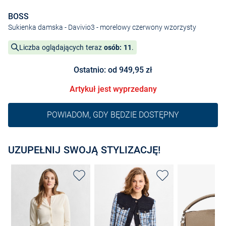
BOSS
Sukienka damska - Davivio3
- morelowy czerwony wzorzysty
Liczba oglądających teraz
osób: 11
.
Ostatnio: od 949,95 zł
Artykuł jest wyprzedany
POWIADOM, GDY BĘDZIE DOSTĘPNY
UZUPEŁNIJ SWOJĄ STYLIZACJĘ!