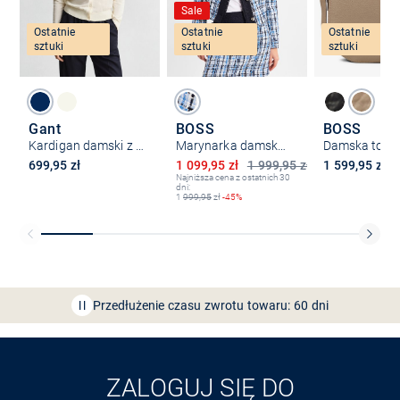
Sale
Ostatnie
Ostatnie
Ostatnie
sztuki
sztuki
sztuki
Gant
BOSS
BOSS
Kardigan damski z zawartością kaszmiru
Marynarka damska z zawartością wełny - Josola
Obniżona cena
699,95 zł
1 099,95 zł
1 999,95 zł
1 599,95 zł
Najniższa cena z ostatnich 30
dni:
1
999,95
zł
-45%
Bezpłatna dostawa z Friends
CLUB
Przedłużenie czasu zwrotu towaru: 60 dni
Odkryj aplikację VAN
GRAAF
ZALOGUJ SIĘ DO