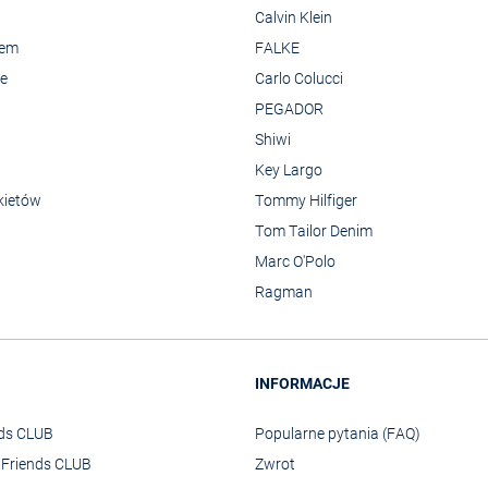
Calvin Klein
rem
FALKE
we
Carlo Colucci
PEGADOR
Shiwi
Key Largo
kietów
Tommy Hilfiger
Tom Tailor Denim
Marc O'Polo
Ragman
INFORMACJE
nds CLUB
Popularne pytania (FAQ)
o Friends CLUB
Zwrot