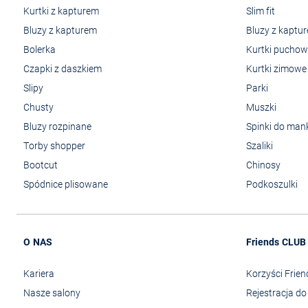
Kurtki z kapturem
Slim fit
Bluzy z kapturem
Bluzy z kaptu
Bolerka
Kurtki pucho
Czapki z daszkiem
Kurtki zimowe
Slipy
Parki
Chusty
Muszki
Bluzy rozpinane
Spinki do man
Torby shopper
Szaliki
Bootcut
Chinosy
Spódnice plisowane
Podkoszulki
O NAS
Friends CLUB
Kariera
Korzyści Frie
Nasze salony
Rejestracja d