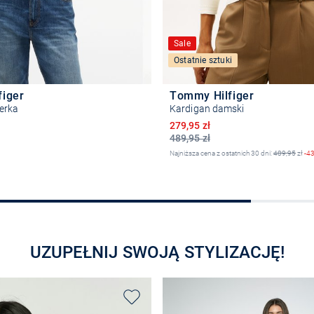
Sale
Ostatnie sztuki
figer
Tommy Hilfiger
erka
Kardigan damski
Obniżona cena
279,95 zł
489,95 zł
Najniższa cena z ostatnich 30 dni:
489,95
zł
-4
Wybierz rozmiar
Wybierz rozmiar
UZUPEŁNIJ SWOJĄ STYLIZACJĘ!