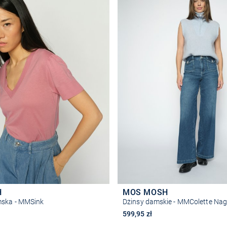
H
MOS MOSH
mska - MMSink
Dżinsy damskie - MMColette Na
na
599,95 zł