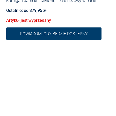
Kardigan damski - MMUne
- écru beżowy w paski
Ostatnio: od 379,95 zł
Artykuł jest wyprzedany
POWIADOM, GDY BĘDZIE DOSTĘPNY