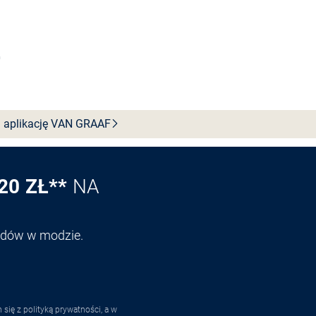
Wybierz rozmiar
 aplikację VAN
GRAAF
20 ZŁ**
NA
endów w modzie.
ię z polityką prywatności, a w