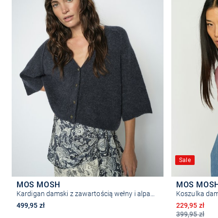
Sale
MOS MOSH
MOS MOS
Kardigan damski z zawartością wełny i alpaki - MMThora Lizet
Koszulka da
Obniżona ce
499,95 zł
229,95 zł
399,95 zł