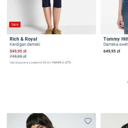
Sale
Rich & Royal
Tommy Hil
Kardigan damski
Damska swet
Obniżona cena
549,95 zł
649,95 zł
749,95 zł
Najniższa cena z ostatnich 30 dni:
749,95
zł
-27%
Wybierz rozmiar