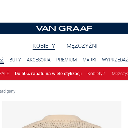
KOBIETY
MĘŻCZYŹNI
EŻ
BUTY
AKCESORIA
PREMIUM
MARKI
WYPRZEDA
SALE
Do 50% rabatu na wiele stylizacji
Kobiety
Mężczy
ardigany