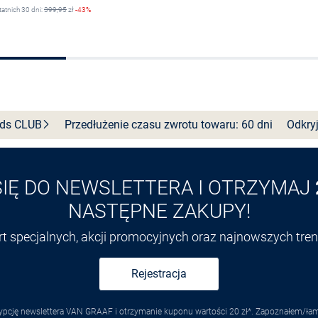
tatnich 30 dni:
399,95
zł
-43%
Wybierz rozmiar
Wybierz rozmiar
nds
CLUB
Przedłużenie czasu zwrotu towaru: 60 dni
Odkryj
SIĘ DO NEWSLETTERA I OTRZYMAJ
NASTĘPNE ZAKUPY!
ert specjalnych, akcji promocyjnych oraz najnowszych tr
Rejestracja
pcję newslettera VAN GRAAF i otrzymanie kuponu wartości 20 zł*. Zapoznałem/łam s