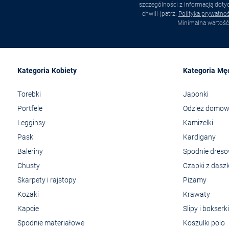
szczególności z informacją dot
chwili (patrz:
Polityka prywatnoś
Minimalna wartość
Kategoria Kobiety
Kategoria Mę
Torebki
Japonki
Portfele
Odzież domo
Legginsy
Kamizelki
Paski
Kardigany
Baleriny
Spodnie dres
Chusty
Czapki z dasz
Skarpety i rajstopy
Pizamy
Kozaki
Krawaty
Kapcie
Slipy i bokserki
Spodnie materiałowe
Koszulki polo