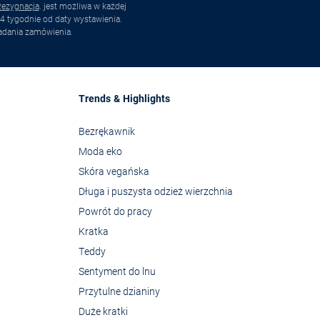
ezygnacja
. jest możliwa w każdej
4 tygodnie od daty wystawienia.
adania zamówienia.
Trends & Highlights
Bezrękawnik
Moda eko
Skóra vegańska
Długa i puszysta odzież wierzchnia
Powrót do pracy
Kratka
Teddy
Sentyment do lnu
Przytulne dzianiny
Duże kratki