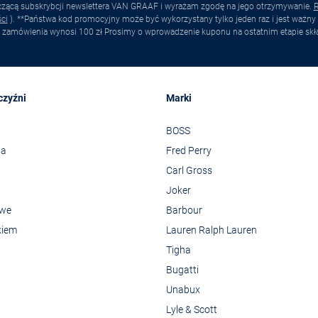
yczącą subskrybcji newslettera VAN GRAAF i wyrażam zgodę na jego otrzymywanie.
R
ci
). **Państwa kod promocyjny może być wykorzystany tylko jeden raz i jest ważny 
 zamówienia wynosi 100 zł Prosimy o wprowadzenie kuponu na ostatnim etapie skł
czyźni
Marki
BOSS
wa
Fred Perry
Carl Gross
Joker
owe
Barbour
kiem
Lauren Ralph Lauren
Tigha
Bugatti
Unabux
Lyle & Scott