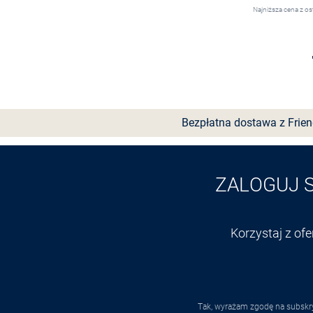
Najniższa cena z os
Wybierz rozmiar
Bezpłatna dostawa z Frie
ZALOGUJ 
Korzystaj z of
Tak, wyrażam zgodę na subskry