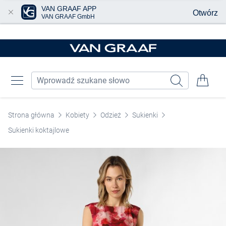
VAN GRAAF APP
Otwórz
VAN GRAAF GmbH
Przjedź do głównej zawartości
Strona główna
Kobiety
Odzież
Sukienki
Sukienki koktajlowe