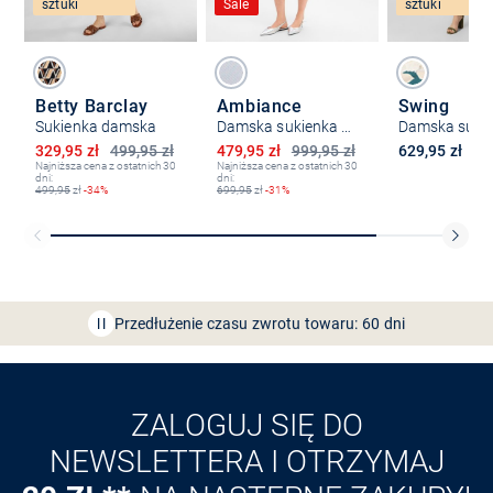
sztuki
Sale
sztuki
Betty Barclay
Ambiance
Swing
Sukienka damska
Damska sukienka wieczorowa
Obniżona cena
Obniżona cena
329,95 zł
499,95 zł
479,95 zł
999,95 zł
629,95 zł
Najniższa cena z ostatnich 30
Najniższa cena z ostatnich 30
dni:
dni:
499,95
zł
-34%
699,95
zł
-31%
Bezpłatna dostawa z Friends
CLUB
Przedłużenie czasu zwrotu towaru: 60 dni
Odkryj aplikację VAN
GRAAF
ZALOGUJ SIĘ DO
NEWSLETTERA I OTRZYMAJ