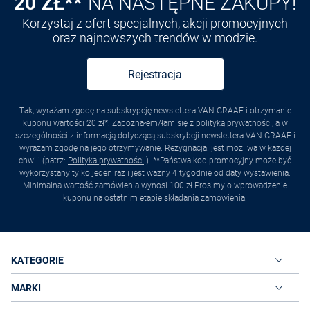
20 ZŁ**
NA NASTĘPNE ZAKUPY!
Korzystaj z ofert specjalnych, akcji promocyjnych
oraz najnowszych trendów w modzie.
Rejestracja
Tak, wyrażam zgodę na subskrypcję newslettera VAN GRAAF i otrzymanie
kuponu wartości 20 zł*. Zapoznałem/łam się z polityką prywatności, a w
szczególności z informacją dotyczącą subskrybcji newslettera VAN GRAAF i
wyrażam zgodę na jego otrzymywanie.
Rezygnacja
. jest możliwa w każdej
chwili (patrz:
Polityka prywatności
). **Państwa kod promocyjny może być
wykorzystany tylko jeden raz i jest ważny 4 tygodnie od daty wystawienia.
Minimalna wartość zamówienia wynosi 100 zł Prosimy o wprowadzenie
kuponu na ostatnim etapie składania zamówienia.
KATEGORIE
MARKI