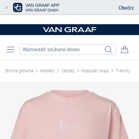
VAN GRAAF APP
Otwórz
VAN GRAAF GmbH
Przjedź do głównej zawartości
Strona główna
Kobiety
Odzież
Koszulki i topy
T-shirty