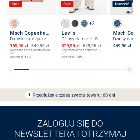
Sale
Sale
Nowość
+2
Msch Copenhagen
Levi's
Damski kardigan z krótkim rękawem i zawartością alpaki - MSCHJinie Hope
Dżinsy damskie - Szeroka nogawka w prążki
Obniżona cena
Obniżona cena
169,95 zł
349,95 zł
329,95 zł
549,95 zł
449,95 zł
Najniższa cena z ostatnich 30
Najniższa cena z ostatnich 30
dni:
dni:
349,95
zł
-51%
399,95
zł
-18%
Bezpłatna dostawa z Friends
CLUB
Przedłużenie czasu zwrotu towaru: 60 dni
Odkryj aplikację VAN
GRAAF
ZALOGUJ SIĘ DO
NEWSLETTERA I OTRZYMAJ