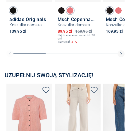
adidas Originals
Msch Copenhagen
Koszulka damska
Koszulka damska - MSCHMelea
Obniżona cena
139,95 zł
89,95 zł
169,95 zł
169,95 zł
Najniższa cena z ostatnich 30
dni:
129,95
zł
-31%
UZUPEŁNIJ SWOJĄ STYLIZACJĘ!