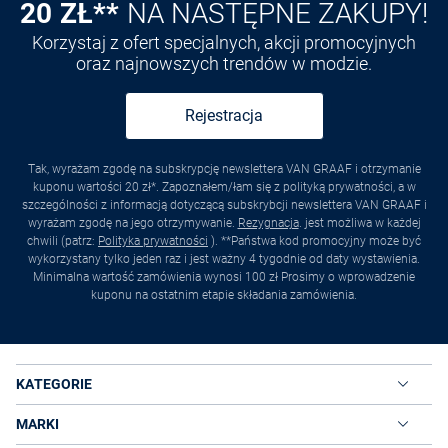
20 ZŁ**
NA NASTĘPNE ZAKUPY!
Korzystaj z ofert specjalnych, akcji promocyjnych
oraz najnowszych trendów w modzie.
Rejestracja
Tak, wyrażam zgodę na subskrypcję newslettera VAN GRAAF i otrzymanie
kuponu wartości 20 zł*. Zapoznałem/łam się z polityką prywatności, a w
szczególności z informacją dotyczącą subskrybcji newslettera VAN GRAAF i
wyrażam zgodę na jego otrzymywanie.
Rezygnacja
. jest możliwa w każdej
chwili (patrz:
Polityka prywatności
). **Państwa kod promocyjny może być
wykorzystany tylko jeden raz i jest ważny 4 tygodnie od daty wystawienia.
Minimalna wartość zamówienia wynosi 100 zł Prosimy o wprowadzenie
kuponu na ostatnim etapie składania zamówienia.
KATEGORIE
MARKI