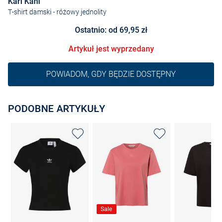
Karl Kani
T-shirt damski
- różowy jednolity
Ostatnio: od 69,95 zł
Artykuł jest wyprzedany
POWIADOM, GDY BĘDZIE DOSTĘPNY
PODOBNE ARTYKUŁY
Sale