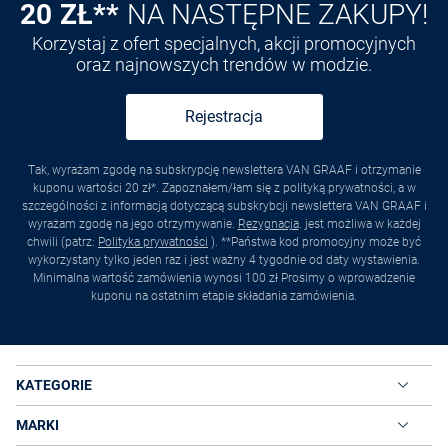
20 ZŁ**
NA NASTĘPNE ZAKUPY!
Korzystaj z ofert specjalnych, akcji promocyjnych
oraz najnowszych trendów w modzie.
Rejestracja
Tak, wyrażam zgodę na subskrypcję newslettera VAN GRAAF i otrzymanie
kuponu wartości 20 zł*. Zapoznałem/łam się z polityką prywatności, a w
szczególności z informacją dotyczącą subskrybcji newslettera VAN GRAAF i
wyrażam zgodę na jego otrzymywanie.
Rezygnacja
. jest możliwa w każdej
chwili (patrz:
Polityka prywatności
). **Państwa kod promocyjny może być
wykorzystany tylko jeden raz i jest ważny 4 tygodnie od daty wystawienia.
Minimalna wartość zamówienia wynosi 100 zł Prosimy o wprowadzenie
kuponu na ostatnim etapie składania zamówienia.
KATEGORIE
MARKI