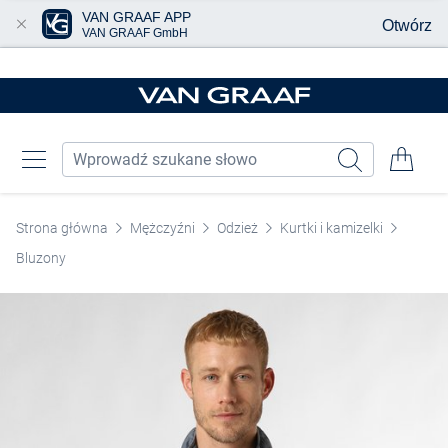
VAN GRAAF APP
Otwórz
VAN GRAAF GmbH
Przjedź do głównej zawartości
Strona główna
Mężczyźni
Odzież
Kurtki i kamizelki
Bluzony