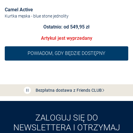
Camel Active
Kurtka męska
- blue stone jednolity
Ostatnio: od 549,95 zł
Artykuł jest wyprzedany
POWIADOM, GDY BĘDZIE DOSTĘPNY
Bezpłatna dostawa z Friends
CLUB
Przedłużenie czasu zwrotu towaru: 60 dni
Odkryj aplikację VAN
GRAAF
ZALOGUJ SIĘ DO
NEWSLETTERA I OTRZYMAJ