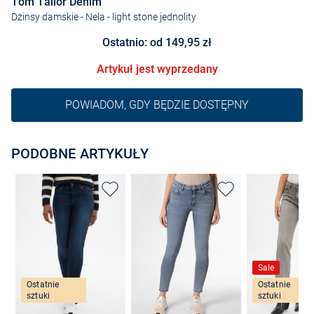
Tom Tailor Denim
Dżinsy damskie - Nela
- light stone jednolity
Ostatnio: od 149,95 zł
Artykuł jest wyprzedany
POWIADOM, GDY BĘDZIE DOSTĘPNY
PODOBNE ARTYKUŁY
Sale
Ostatnie
Ostatnie
sztuki
sztuki