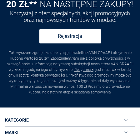
20 ZŁ**
NA NASTĘPNE ZAKUPY!
Korzystaj z ofert specjalnych, akcji promocyjnych
oraz najnowszych trendów w modzie.
Rejestracja
Tak, wyrażam zgodę na subskrypcję newslettera VAN GRAAF i otrzymanie
kuponu wartości 20 zł*. Zapoznałem/łam się z polityką prywatności, a w
szczególności z informacją dotyczącą subskrybcji newslettera VAN GRAAF i
wyrażam zgodę na jego otrzymywanie.
Rezygnacja
. jest możliwa w każdej
chwili (patrz:
Polityka prywatności
). **Państwa kod promocyjny może być
wykorzystany tylko jeden raz i jest ważny 4 tygodnie od daty wystawienia.
Minimalna wartość zamówienia wynosi 100 zł Prosimy o wprowadzenie
kuponu na ostatnim etapie składania zamówienia.
KATEGORIE
MARKI