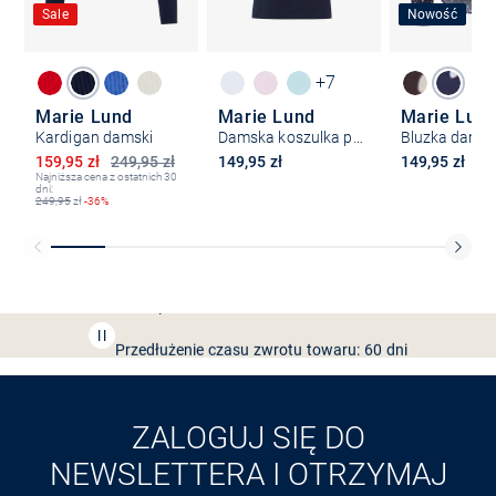
Sale
Nowość
+7
Marie Lund
Marie Lund
Marie Lun
Kardigan damski
Damska koszulka polo
Bluzka dams
Obniżona cena
159,95 zł
249,95 zł
149,95 zł
149,95 zł
Najniższa cena z ostatnich 30
dni:
249,95
zł
-36%
Bezpłatna dostawa z Friends
CLUB
Przedłużenie czasu zwrotu towaru: 60 dni
Odkryj aplikację VAN
GRAAF
ZALOGUJ SIĘ DO
NEWSLETTERA I OTRZYMAJ