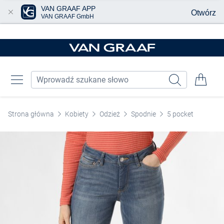
VAN GRAAF APP
Otwórz
VAN GRAAF GmbH
Przjedź do głównej zawartości
Strona główna
Kobiety
Odzież
Spodnie
5 pocket