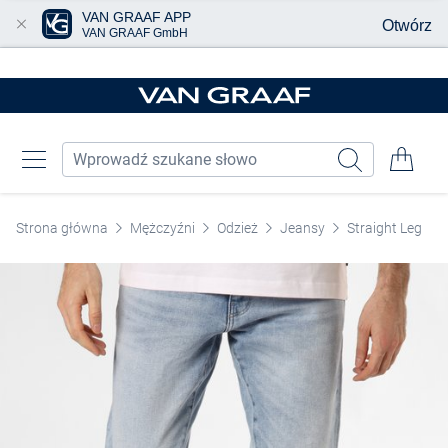
VAN GRAAF APP
Otwórz
VAN GRAAF GmbH
Przjedź do głównej zawartości
Strona główna
Mężczyźni
Odzież
Jeansy
Straight Leg