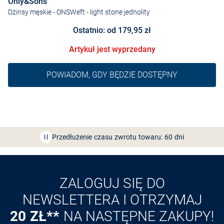
Only&Sons
Dżinsy męskie - ONSWeft
- light stone jednolity
Ostatnio: od 179,95 zł
Artykuł jest wyprzedany
POWIADOM, GDY BĘDZIE DOSTĘPNY
Bezpłatna dostawa z Friends
CLUB
Przedłużenie czasu zwrotu towaru: 60 dni
Odkryj aplikację VAN
GRAAF
ZALOGUJ SIĘ DO
NEWSLETTERA I OTRZYMAJ
20 ZŁ**
NA NASTĘPNE ZAKUPY!