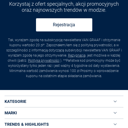
Korzystaj z ofert specjalnych, akcji promocyjnych
oraz najnowszych trendów w modzie.
Rejestracja
Tak, wyrażam zgodę na subskrypcję newslettera VAN GRAAF i otrzymanie
kuponu wartości 20 zł*. Zapoznałem/łam się z polityką prywatności, a w
szczególności z informacją dotyczącą subskrybcji newslettera VAN GRAAF i
wyrażam zgodę na jego otrzymywanie.
Rezygnacja
. jest możliwa w każdej
chwili (patrz:
Polityka prywatności
). **Państwa kod promocyjny może być
wykorzystany tylko jeden raz i jest ważny 4 tygodnie od daty wystawienia.
Minimalna wartość zamówienia wynosi 100 zł Prosimy o wprowadzenie
kuponu na ostatnim etapie składania zamówienia.
KATEGORIE
MARKI
TRENDS & HIGHLIGHTS