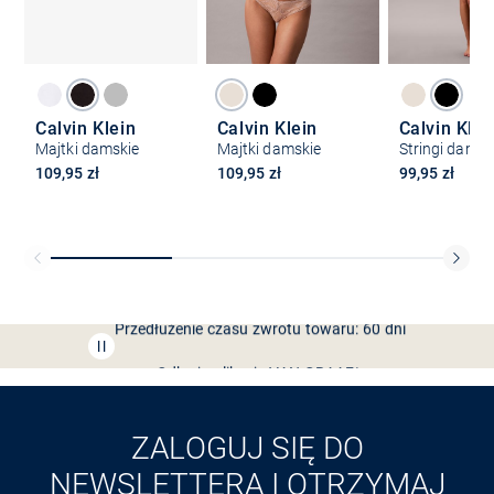
Calvin Klein
Calvin Klein
Calvin Klei
Majtki damskie
Majtki damskie
Stringi damsk
109,95 zł
109,95 zł
99,95 zł
Bezpłatna dostawa z Friends
CLUB
Przedłużenie czasu zwrotu towaru: 60 dni
Odkryj aplikację VAN
GRAAF
ZALOGUJ SIĘ DO
NEWSLETTERA I OTRZYMAJ