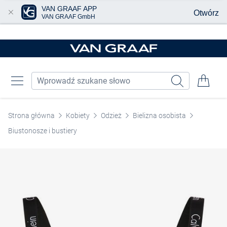
VAN GRAAF APP
Otwórz
VAN GRAAF GmbH
Przjedź do głównej zawartości
Strona główna
Kobiety
Odzież
Bielizna osobista
Biustonosze i bustiery