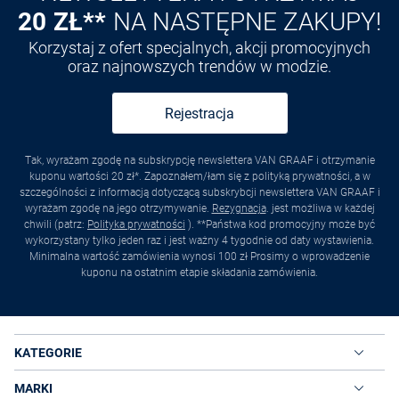
20 ZŁ**
NA NASTĘPNE ZAKUPY!
Korzystaj z ofert specjalnych, akcji promocyjnych
oraz najnowszych trendów w modzie.
Rejestracja
Tak, wyrażam zgodę na subskrypcję newslettera VAN GRAAF i otrzymanie
kuponu wartości 20 zł*. Zapoznałem/łam się z polityką prywatności, a w
szczególności z informacją dotyczącą subskrybcji newslettera VAN GRAAF i
wyrażam zgodę na jego otrzymywanie.
Rezygnacja
. jest możliwa w każdej
chwili (patrz:
Polityka prywatności
). **Państwa kod promocyjny może być
wykorzystany tylko jeden raz i jest ważny 4 tygodnie od daty wystawienia.
Minimalna wartość zamówienia wynosi 100 zł Prosimy o wprowadzenie
kuponu na ostatnim etapie składania zamówienia.
KATEGORIE
MARKI