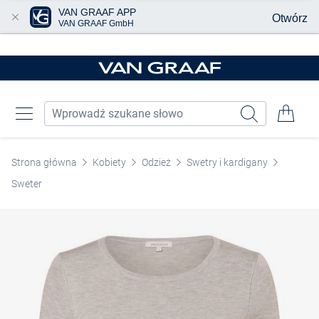
VAN GRAAF APP
Otwórz
VAN GRAAF GmbH
Przjedź do głównej zawartości
Strona główna
Kobiety
Odzież
Swetry i kardigany
Sweter