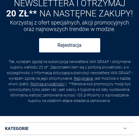
NEWSLETTERA I OTRZYMAJ
20 ZŁ**
NA NASTĘPNE ZAKUPY!
Korzystaj z ofert specjalnych, akcji promocyjnych
oraz najnowszych trendów w modzie.
Rejestracja
Tak, wyrażam zgodę na subskrypcję newslettera VAN GRAAF i otrzymanie
kuponu wartości 20 zł*. Zapoznałem/łam się z polityką prywatności, a w
szczególności z informacją dotyczącą subskrybcji newslettera VAN GRAAF i
wyrażam zgodę na jego otrzymywanie.
Rezygnacja
. jest możliwa w każdej
chwili (patrz:
Polityka prywatności
). **Państwa kod promocyjny może być
wykorzystany tylko jeden raz i jest ważny 4 tygodnie od daty wystawienia.
Minimalna wartość zamówienia wynosi 100 zł Prosimy o wprowadzenie
kuponu na ostatnim etapie składania zamówienia.
KATEGORIE