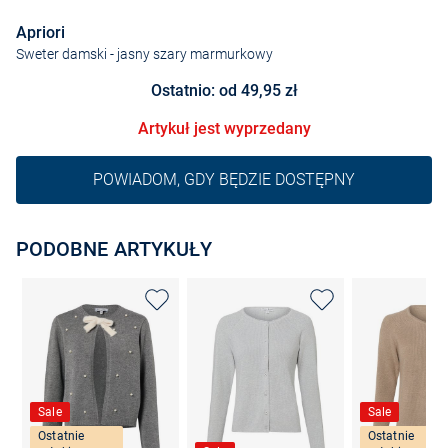
Apriori
Sweter damski
- jasny szary marmurkowy
Ostatnio: od 49,95 zł
Artykuł jest wyprzedany
POWIADOM, GDY BĘDZIE DOSTĘPNY
PODOBNE ARTYKUŁY
Sale
Sale
Ostatnie
Ostatnie