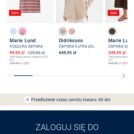
Sale
Sale
Marie Lund
Didriksons
Koszulka damska
Damska kurtka pluszowa
Obniżona cena
Obniżona ce
99,95 zł
129,95 zł
649,95 zł
249,95 zł
34
Najniższa cena z ostatnich 30
Najniższa cena z os
dni:
dni:
129,95
zł
-23%
349,95
zł
-29%
Bezpłatna dostawa z Friends
CLUB
Przedłużenie czasu zwrotu towaru: 60 dni
Odkryj aplikację VAN
GRAAF
ZALOGUJ SIĘ DO