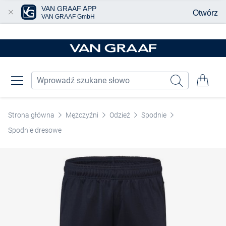
VAN GRAAF APP
Otwórz
VAN GRAAF GmbH
Przjedź do głównej zawartości
Strona główna
Mężczyźni
Odzież
Spodnie
Spodnie dresowe