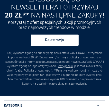
NEWSLETTERA I OTRZYMAJ
20 ZŁ**
NA NASTĘPNE ZAKUPY!
Korzystaj z ofert specjalnych, akcji promocyjnych
oraz najnowszych trendów w modzie.
Rejestracja
Tak, wyrażam zgodę na subskrypcję newslettera VAN GRAAF i otrzymanie
kuponu wartości 20 zł*. Zapoznałem/łam się z polityką prywatności, a w
szczególności z informacją dotyczącą subskrybcji newslettera VAN GRAAF i
wyrażam zgodę na jego otrzymywanie.
Rezygnacja
. jest możliwa w każdej
chwili (patrz:
Polityka prywatności
). **Państwa kod promocyjny może być
wykorzystany tylko jeden raz i jest ważny 4 tygodnie od daty wystawienia.
Minimalna wartość zamówienia wynosi 100 zł Prosimy o wprowadzenie
kuponu na ostatnim etapie składania zamówienia.
KATEGORIE