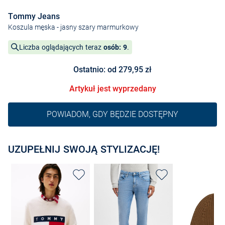
Tommy Jeans
Koszula męska
- jasny szary marmurkowy
Liczba oglądających teraz
osób: 9
.
Ostatnio: od 279,95 zł
Artykuł jest wyprzedany
POWIADOM, GDY BĘDZIE DOSTĘPNY
UZUPEŁNIJ SWOJĄ STYLIZACJĘ!