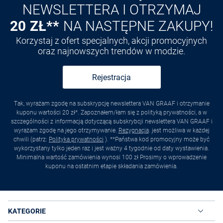
NEWSLETTERA I OTRZYMAJ
20 ZŁ**
NA NASTĘPNE ZAKUPY!
Korzystaj z ofert specjalnych, akcji promocyjnych
oraz najnowszych trendów w modzie.
Rejestracja
Tak, wyrażam zgodę na subskrypcję newslettera VAN GRAAF i otrzymanie
kuponu wartości 20 zł*. Zapoznałem/łam się z polityką prywatności, a w
szczególności z informacją dotyczącą subskrybcji newslettera VAN GRAAF i
wyrażam zgodę na jego otrzymywanie.
Rezygnacja
. jest możliwa w każdej
chwili (patrz:
Polityka prywatności
). **Państwa kod promocyjny może być
wykorzystany tylko jeden raz i jest ważny 4 tygodnie od daty wystawienia.
Minimalna wartość zamówienia wynosi 100 zł Prosimy o wprowadzenie
kuponu na ostatnim etapie składania zamówienia.
KATEGORIE