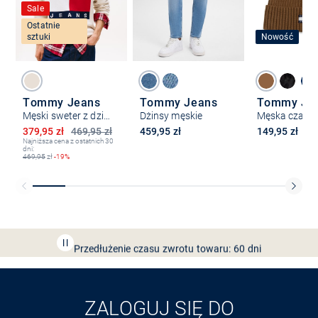
Sale
Ostatnie
sztuki
Nowość
Tommy Jeans
Tommy Jeans
Tommy Je
Męski sweter z dzianiny
Dżinsy męskie
Obniżona cena
379,95 zł
469,95 zł
459,95 zł
149,95 zł
Najniższa cena z ostatnich 30
dni:
469,95
zł
-19%
Bezpłatna dostawa z Friends
CLUB
Przedłużenie czasu zwrotu towaru: 60 dni
Odkryj aplikację VAN
GRAAF
ZALOGUJ SIĘ DO