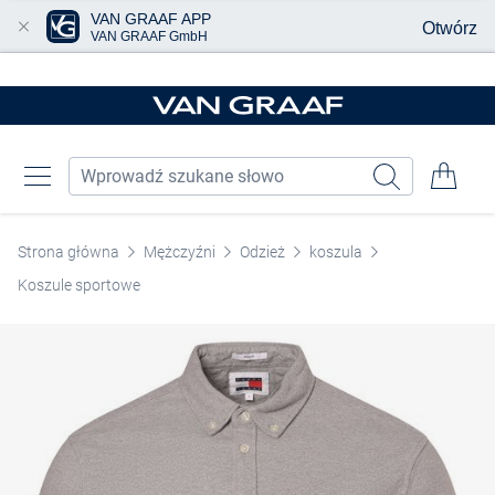
VAN GRAAF APP
Otwórz
VAN GRAAF GmbH
Przjedź do głównej zawartości
Strona główna
Mężczyźni
Odzież
koszula
Koszule sportowe