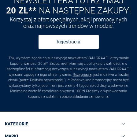
NEWSLETTERA I OTRZYMAJ
20 ZŁ**
NA NASTĘPNE ZAKUPY!
Korzystaj z ofert specjalnych, akcji promocyjnych
oraz najnowszych trendów w modzie.
Rejestracja
Tak, wyrażam zgodę na subskrypcję newslettera VAN GRAAF i otrzymanie
kuponu wartości 20 zł*. Zapoznałem/łam się z polityką prywatności, a w
szczególności z informacją dotyczącą subskrybcji newslettera VAN GRAAF i
wyrażam zgodę na jego otrzymywanie.
Rezygnacja
. jest możliwa w każdej
chwili (patrz:
Polityka prywatności
). **Państwa kod promocyjny może być
wykorzystany tylko jeden raz i jest ważny 4 tygodnie od daty wystawienia.
Minimalna wartość zamówienia wynosi 100 zł Prosimy o wprowadzenie
kuponu na ostatnim etapie składania zamówienia.
KATEGORIE
MARKI