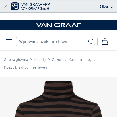
VAN GRAAF APP
Otwórz
VAN GRAAF GmbH
Przjedź do głównej zawartości
Strona główna
Kobiety
Odzież
Koszulki i topy
Koszulki z długim rękawem