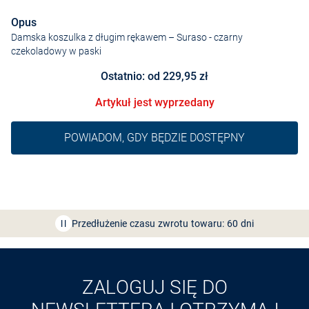
Opus
Damska koszulka z długim rękawem – Suraso
- czarny
czekoladowy w paski
Ostatnio: od 229,95 zł
Artykuł jest wyprzedany
POWIADOM, GDY BĘDZIE DOSTĘPNY
Bezpłatna dostawa z Friends
CLUB
Przedłużenie czasu zwrotu towaru: 60 dni
Odkryj aplikację VAN
GRAAF
ZALOGUJ SIĘ DO