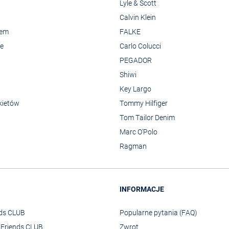
Lyle & Scott
Calvin Klein
rem
FALKE
we
Carlo Colucci
PEGADOR
Shiwi
Key Largo
kietów
Tommy Hilfiger
Tom Tailor Denim
Marc O'Polo
Ragman
INFORMACJE
nds CLUB
Popularne pytania (FAQ)
o Friends CLUB
Zwrot