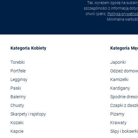
Tak, wyrażam zgodę na subskry
szczególności z informacją dot
chwili (patrz:
Polityka prywatnoś
Minimalna wartość
Kategoria Kobiety
Kategoria Mę
Torebki
Japonki
Portfele
Odzież domo
Legginsy
Kamizelki
Paski
Kardigany
Baleriny
Spodnie dres
Chusty
Czapki z dasz
Skarpety i rajstopy
Pizamy
Kozaki
Krawaty
Kapcie
Slipy i bokserki