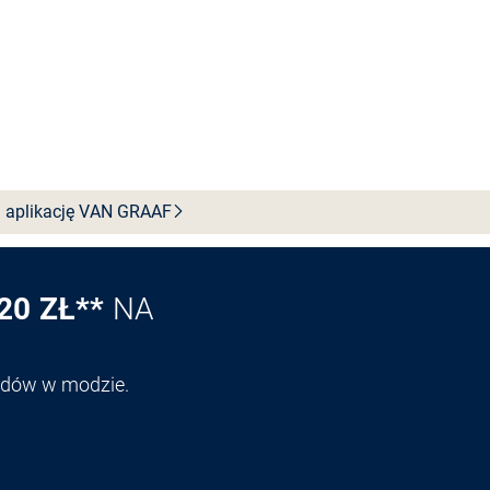
 aplikację VAN
GRAAF
20 ZŁ**
NA
endów w modzie.