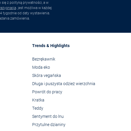
ię z polityką prywatności, a w
ezygnacja
. jest możliwa w każdej
4 tygodnie od daty wystawienia.
adania zamówienia.
Trends & Highlights
Bezrękawnik
Moda eko
Skóra vegańska
Długa i puszysta odzież wierzchnia
Powrót do pracy
Kratka
Teddy
Sentyment do lnu
Przytulne dzianiny