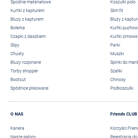
Spodnie materiałowe
Koszulki polo
Kurtki z kapturem
Slim fit
Bluzy z kapturem
Bluzy z kaptu
Bolerka
Kurtki pucho
Czapki z daszkiem
Kurtki zimowe
Slipy
Parki
Chusty
Muszki
Bluzy rozpinane
Spinki do man
Torby shopper
Szaliki
Bootcut
Chinosy
Spódnice plisowane
Podkoszulki
O NAS
Friends CLUB
Kariera
Korzyści Frie
Nasze salony
Rejestracja d