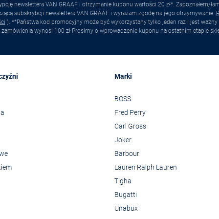
pcję newslettera VAN GRAAF i otrzymanie kuponu wartości 20 zł*. Zapoznałem/łam s
yczącą subskrybcji newslettera VAN GRAAF i wyrażam zgodę na jego otrzymywanie.
R
ci
). **Państwa kod promocyjny może być wykorzystany tylko jeden raz i jest ważny 
 zamówienia wynosi 100 zł Prosimy o wprowadzenie kuponu na ostatnim etapie skł
czyźni
Marki
BOSS
wa
Fred Perry
Carl Gross
Joker
owe
Barbour
kiem
Lauren Ralph Lauren
Tigha
Bugatti
Unabux