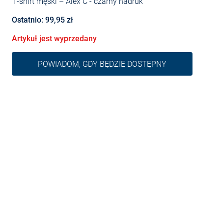
T-shirt męski – Alex C
- czarny nadruk
Ostatnio: 99,95 zł
Artykuł jest wyprzedany
POWIADOM, GDY BĘDZIE DOSTĘPNY